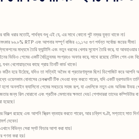
বাজি ধরার মতোই, পার্থক্য শুধু এই যে, এর সাথে কোনো পুট নম্বর যুক্ত থাকে না।
কার ৯৬.৮% RTP এবং আপনার সম্পূর্ণ বাজির ২১,১৭৫ গুণ পর্যন্ত সর্বোচ্চ জয়ের সীমা।
প্লিকেশনের মাধ্যমে তৈরি ফ্যান্টাসি এবং নতুন ধরনের খেলার সুযোগ তৈরি করে, যা আবহাওয়ার
াইনের ভিডিও গেমের একটি বৈচিত্র্যময় সংগ্রহও অফার করে, সাথে রয়েছে টেবিল গেম এবং বিঙ
 যখন খেলোয়াড়দের কাছে প্রায় তিনটি কার্ড থাকে।
ঠিন হয়ে উঠেছে, যদিও তা সত্যিই অবৈধ বা প্রতারণামূলক ছিল। ডিপোজিট করে আপনি আসল ট
মধ্যে ওয়েলকাম বোনাসের চেকবক্সটি টিক দেওয়া বন্ধ করতে পারেন, যদি একটি ড্রপডাউ
্লট হলো অনলাইন ক্যাসিনো গেমের সবচেয়ে সহজ রূপ, যা এগুলিকে নতুন এবং অভিজ্ঞ উভয় 
 জেতার জন্য রিল ঘোরানো এবং প্রতীক মেলানোর ক্ষমতা দেয়। পেশাদাররা তাদের কম্পিউটার
রা হয়েছে।
 বিকল্প রয়েছে এবং আপনি স্ক্রিল ব্যবহার করতে পারেন, আর চব্বিশ ঘণ্টা, সপ্তাহে সাত দ
ামর্শ দেবেন।
এখানে বিভিন্ন সেরা স্লট ফিচার আশা করা যায়।
রে গণনা করা হয়।