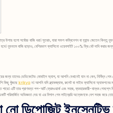
উপায় হলো সর্বোচ্চ বাজি ধরা। সুতরাং, যারা সফল কম্বিনেশন বা হ্যান্ড জেতেন কিন্তু ন্
হবে। ন্যূনতম বাজি ছাড়াও, বেশিরভাগ ক্যাসিনো ওয়েবসাইট ১০০% ফ্রি বেট দাবি করার জন্য
 তাদের ডেডিকেটেড মোবাইল অ্যাপ, যা আপনি যেখানেই যান না কেন, নির্বিঘ্ন গেম খেলার ন
শি কিছু খুঁজছে
krikya
ন। আপনি যদি ব্ল্যাকজ্যাক, রুলেট বা লাইভ ক্যাসিনো অ্যাকশনে
পারে। এটি তার প্রাণবন্ত পপ-আর্ট ফ্রেমওয়ার্ক এবং সহজ, ব্যবহারকারী-বান্ধব গ
র একটি পরিমার্জিত অভিজ্ঞতা দেয় যা এর বিশাল গেম লাইব্রেরি অন্বেষণকে বেশ সহজ করে তো
ো ডিপোজিট ইনসেনটিভ স্থ