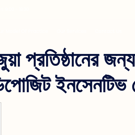
i: 9:00 - 18:30
ur Model Of Practice
Our Services
Contact Us
়া প্রতিষ্ঠানের জন্
িপোজিট ইনসেনটিভ