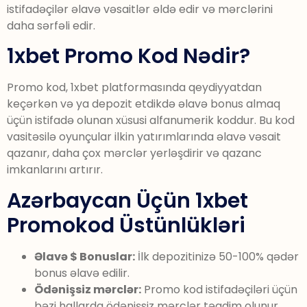
istifadəçilər əlavə vəsaitlər əldə edir və mərclərini
daha sərfəli edir.
1xbet Promo Kod Nədir?
Promo kod, 1xbet platformasında qeydiyyatdan
keçərkən və ya depozit etdikdə əlavə bonus almaq
üçün istifadə olunan xüsusi alfanumerik koddur. Bu kod
vasitəsilə oyunçular ilkin yatırımlarında əlavə vəsait
qazanır, daha çox mərclər yerləşdirir və qazanc
imkanlarını artırır.
Azərbaycan Üçün 1xbet
Promokod Üstünlükləri
Əlavə $ Bonuslar:
İlk depozitinizə 50-100% qədər
bonus əlavə edilir.
Ödənişsiz mərclər:
Promo kod istifadəçiləri üçün
bəzi hallarda ödənişsiz mərclər təqdim olunur.