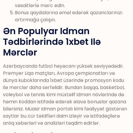
vəsaitlərlə mərc edin.
Bonus qaydalarına əməl edərək qazanclarınızı
artırmağa çalışın.
Ən Populyar Idman
Tədbirlərində 1xbet Ilə
Mərclər
Azərbaycanda futbol həyəcanı yüksək səviyyədədir.
Premyer Liqa matçları, Avropa çempionatları və
dünya kuboklarında 1xbet üzərində promosyon kodu
ilə mərclər daha sərfəlidir. Bundan başqa, basketbol,
voleybol və tennis kimi müxtəlif idman növlərində də
həmin koddan istifadə edərək əlavə bonuslar qazana
bilərsiniz. Müasir idman portalı kimi fəaliyyət göstərən
saytlar bu cür təklifləri daim izləyir və istifadəçilərə
anlıq xəbərləri və analizləri təqdim edirlər.