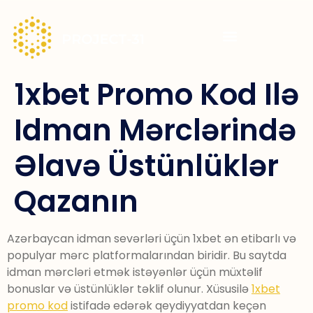
1xbet Promo Kod Ilə
Idman Mərclərində
Əlavə Üstünlüklər
Qazanın
Azərbaycan idman sevərləri üçün 1xbet ən etibarlı və
populyar mərc platformalarından biridir. Bu saytda
idman mərcləri etmək istəyənlər üçün müxtəlif
bonuslar və üstünlüklər təklif olunur. Xüsusilə
1xbet
promo kod
istifadə edərək qeydiyyatdan keçən