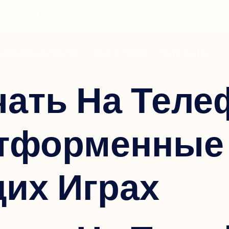
i: 9:00 - 18:30
ur Model Of Practice
Our Services
Contact Us
чать На Теле
тформенные 
их Играх