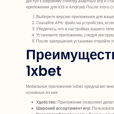
доступ к широкому спектру азартных игр и ст
приложения для iOS и Android. После этого 
Выберите версию приложения для вашей
Скачайте APK-файл на устройство, если 
Убедитесь, что в настройках вашего те
Установите приложение, следуя инструк
После завершения установки откройте п
Преимущест
1xbet
Мобильное приложение 1xbet предлагает мно
основные из них:
Удобство:
Приложение позволяет делать 
Широкий ассортимент игр:
Пользовател