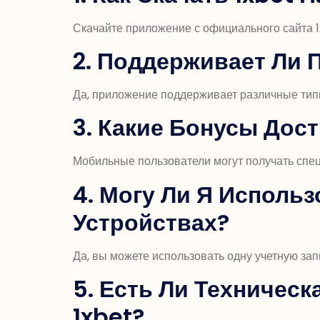
Скачайте приложение с официального сайта 1
2. Поддерживает Ли 
Да, приложение поддерживает различные типы 
3. Какие Бонусы До
Мобильные пользователи могут получать спе
4. Могу Ли Я Использ
Устройствах?
Да, вы можете использовать одну учетную зап
5. Есть Ли Техничес
1xbet?