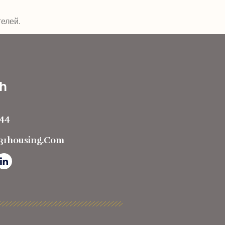
елей.
ch
444
t31housing.com