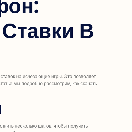
фон:
Ставки В
тавок на исчезающие игры. Это позволяет
статье мы подробно рассмотрим, как скачать
н
лнить несколько шагов, чтобы получить