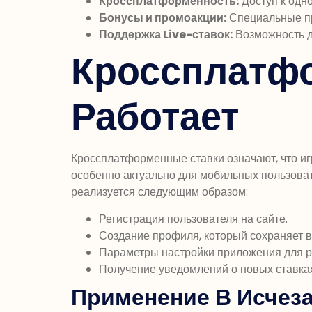
Кроссплатформенность:
Доступ к одно
Бонусы и промоакции:
Специальные пр
Поддержка Live-ставок:
Возможность д
Кроссплатфо
Работает
Кроссплатформенные ставки означают, что иг
особенно актуально для мобильных пользовате
реализуется следующим образом:
Регистрация пользователя на сайте.
Создание профиля, который сохраняет в
Параметры настройки приложения для ра
Получение уведомлений о новых ставках
Применение В Исчез