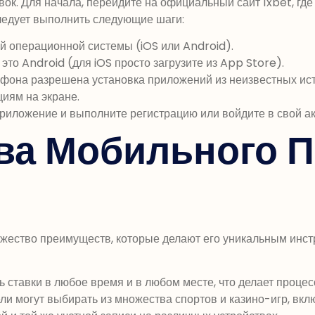
авок. Для начала, перейдите на официальный сайт 1xbet, гд
следует выполнить следующие шаги:
 операционной системы (iOS или Android).
это Android (для iOS просто загрузите из App Store).
лефона разрешена установка приложений из неизвестных ис
циям на экране.
риложение и выполните регистрацию или войдите в свой ак
ва Мобильного 
жество преимуществ, которые делают его уникальным инст
ставки в любое время и в любом месте, что делает процес
и могут выбирать из множества спортов и казино-игр, вкл