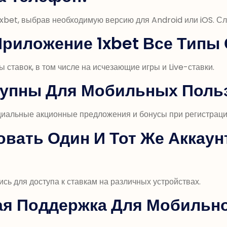
xbet, выбрав необходимую версию для Android или iOS. Сл
Приложение 1xbet Все Типы
ставок, в том числе на исчезающие игры и Live-ставки.
ступны Для Мобильных Поль
циальные акционные предложения и бонусы при регистраци
овать Один И Тот Же Аккаун
ись для доступа к ставкам на различных устройствах.
кая Поддержка Для Мобильн