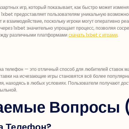
артных игр, который показывает, как быстро может изменя
 1xbet предоставляет пользователям уникальную возможност
т и взаимодействие, поскольку игроки могут оперативно реа
через 1xbet значительно упрощает процесс, позволяя сосре
между различными платформами
скачать 1xbet с играми
.
на телефон — это отличный способ для любителей ставок м
тавки на исчезающие игры становятся всё более популярн
я, находясь в любых условиях. Пользователи получают дост
быльной.
аемые Вопросы 
На Телефон?