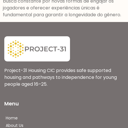
busca constante por novas formas de engajar os
jogadores e oferecer experiências únicas é
fundamental para garantir a longevidade do gênero.
Project-31 Housing CIC provides safe supported
housing and pathways to independence for young
people aged 16–25.
Menu
Home
About Us