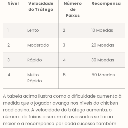
Nível
Velocidade
Número
Recompensa
do Tráfego
de
Faixas
1
Lento
2
10 Moedas
2
Moderado
3
20 Moedas
3
Rápido
4
30 Moedas
4
Muito
5
50 Moedas
Rápido
A tabela acima ilustra como a dificuldade aumenta à
medida que o jogador avança nos níveis do chicken
road casino. A velocidade do tráfego aumenta, o
número de faixas a serem atravessadas se torna
maior e a recompensa por cada sucesso também