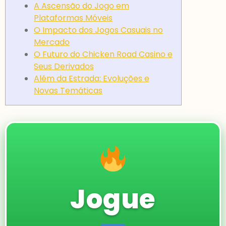
A Ascensão do Jogo em
Plataformas Móveis
O Impacto dos Jogos Casuais no
Mercado
O Futuro do Chicken Road Casino e
Seus Derivados
Além da Estrada: Evoluções e
Novas Temáticas
Jogue