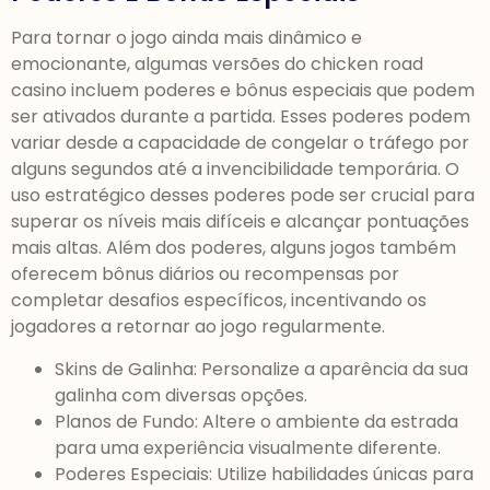
Para tornar o jogo ainda mais dinâmico e
emocionante, algumas versões do chicken road
casino incluem poderes e bônus especiais que podem
ser ativados durante a partida. Esses poderes podem
variar desde a capacidade de congelar o tráfego por
alguns segundos até a invencibilidade temporária. O
uso estratégico desses poderes pode ser crucial para
superar os níveis mais difíceis e alcançar pontuações
mais altas. Além dos poderes, alguns jogos também
oferecem bônus diários ou recompensas por
completar desafios específicos, incentivando os
jogadores a retornar ao jogo regularmente.
Skins de Galinha: Personalize a aparência da sua
galinha com diversas opções.
Planos de Fundo: Altere o ambiente da estrada
para uma experiência visualmente diferente.
Poderes Especiais: Utilize habilidades únicas para