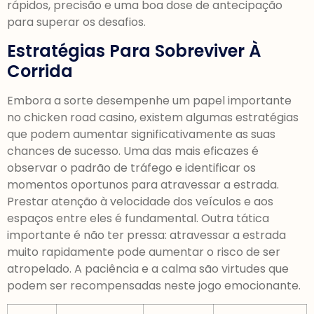
rápidos, precisão e uma boa dose de antecipação
para superar os desafios.
Estratégias Para Sobreviver À
Corrida
Embora a sorte desempenhe um papel importante
no chicken road casino, existem algumas estratégias
que podem aumentar significativamente as suas
chances de sucesso. Uma das mais eficazes é
observar o padrão de tráfego e identificar os
momentos oportunos para atravessar a estrada.
Prestar atenção à velocidade dos veículos e aos
espaços entre eles é fundamental. Outra tática
importante é não ter pressa: atravessar a estrada
muito rapidamente pode aumentar o risco de ser
atropelado. A paciência e a calma são virtudes que
podem ser recompensadas neste jogo emocionante.