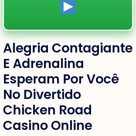
Alegria Contagiante
E Adrenalina
Esperam Por Você
No Divertido
Chicken Road
Casino Online