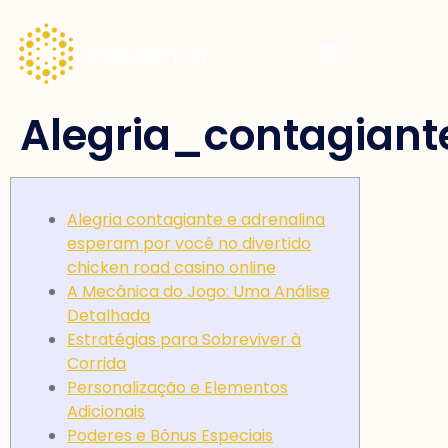
Alegria_contagian
Alegria contagiante e adrenalina
esperam por você no divertido
chicken road casino online
A Mecânica do Jogo: Uma Análise
Detalhada
Estratégias para Sobreviver à
Corrida
Personalização e Elementos
Adicionais
Poderes e Bônus Especiais