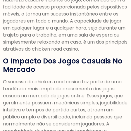
facilidade de acesso proporcionada pelos dispositivos
móveis, o tornou um sucesso instantâneo entre os
jogadores em todo o mundo. A capacidade de jogar
em qualquer lugar e a qualquer hora, seja durante um
trajeto para o trabalho, em uma sala de espera ou
simplesmente relaxando em casa, é um dos principais
atrativos do chicken road casino.
O Impacto Dos Jogos Casuais No
Mercado
O sucesso do chicken road casino faz parte de uma
tendência mais ampla de crescimento dos jogos
casuais no mercado de jogos online. Esses jogos, que
geralmente possuem mecânicas simples, jogabilidade
intuitiva e tempos de partida curtos, atraem um
público amplo e diversificado, incluindo pessoas que
normalmente não se consideram jogadores. A
popularidade dos jogos casuais impulsionou o