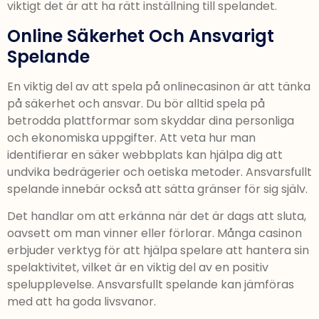
viktigt det är att ha rätt inställning till spelandet.
Online Säkerhet Och Ansvarigt
Spelande
En viktig del av att spela på onlinecasinon är att tänka
på säkerhet och ansvar. Du bör alltid spela på
betrodda plattformar som skyddar dina personliga
och ekonomiska uppgifter. Att veta hur man
identifierar en säker webbplats kan hjälpa dig att
undvika bedrägerier och oetiska metoder. Ansvarsfullt
spelande innebär också att sätta gränser för sig själv.
Det handlar om att erkänna när det är dags att sluta,
oavsett om man vinner eller förlorar. Många casinon
erbjuder verktyg för att hjälpa spelare att hantera sin
spelaktivitet, vilket är en viktig del av en positiv
spelupplevelse. Ansvarsfullt spelande kan jämföras
med att ha goda livsvanor.