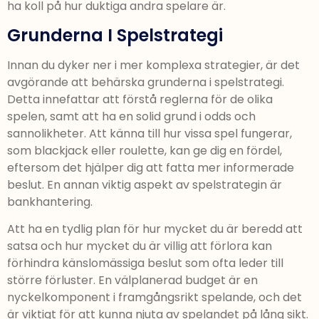
ha koll på hur duktiga andra spelare är.
Grunderna I Spelstrategi
Innan du dyker ner i mer komplexa strategier, är det
avgörande att behärska grunderna i spelstrategi.
Detta innefattar att förstå reglerna för de olika
spelen, samt att ha en solid grund i odds och
sannolikheter. Att känna till hur vissa spel fungerar,
som blackjack eller roulette, kan ge dig en fördel,
eftersom det hjälper dig att fatta mer informerade
beslut. En annan viktig aspekt av spelstrategin är
bankhantering.
Att ha en tydlig plan för hur mycket du är beredd att
satsa och hur mycket du är villig att förlora kan
förhindra känslomässiga beslut som ofta leder till
större förluster. En välplanerad budget är en
nyckelkomponent i framgångsrikt spelande, och det
är viktigt för att kunna njuta av spelandet på lång sikt.