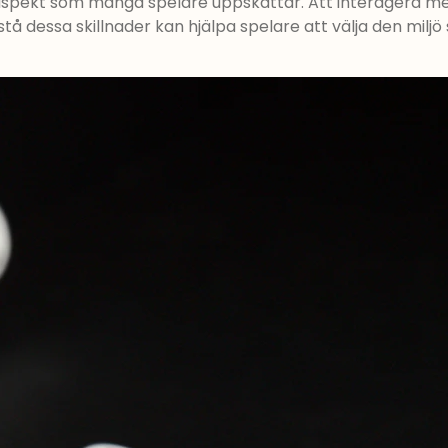
l aspekt som många spelare uppskattar. Att interagera m
stå dessa skillnader kan hjälpa spelare att välja den mi