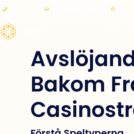
+33 877 554 332
info@project31housing.com
Mon - Fr
About Us
O
Avslöjan
Bakom Fr
Casinostr
Förstå Speltyperna