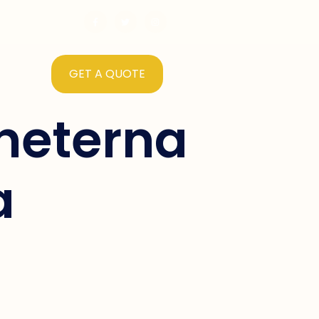
GET A QUOTE
heterna
a