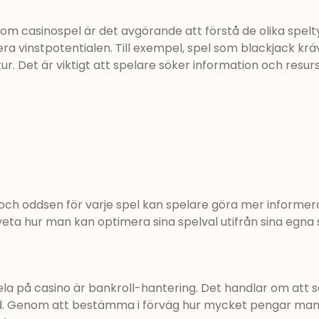
nom casinospel är det avgörande att förstå de olika spelt
ra vinstpotentialen. Till exempel, spel som blackjack kr
. Det är viktigt att spelare söker information och resu
ch oddsen för varje spel kan spelare göra mer informerad
t veta hur man kan optimera sina spelval utifrån sina egna
la på casino är bankroll-hantering. Det handlar om att sät
. Genom att bestämma i förväg hur mycket pengar man är