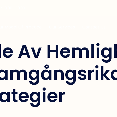
i: 9:00 - 18:30
ur Model Of Practice
Our Services
Contact Us
de Av Hemlig
amgångsrik
ategier