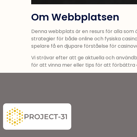
Om Webbplatsen
Denna webbplats är en resurs för alla som är
strategier för både online och fysiska cas
spelare få en djupare förståelse för casinov
Vi strävar efter att ge aktuella och användbar
för att vinna mer eller tips för att förbättra