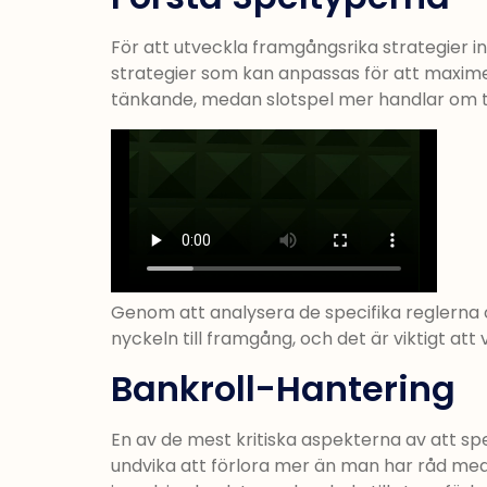
För att utveckla framgångsrika strategier i
strategier som kan anpassas för att maxime
tänkande, medan slotspel mer handlar om tur
Genom att analysera de specifika reglerna o
nyckeln till framgång, och det är viktigt at
Bankroll-Hantering
En av de mest kritiska aspekterna av att spe
undvika att förlora mer än man har råd med