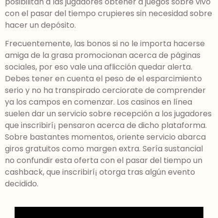
posibilitan a las jugadores obtener a juegos sobre vivo
con el pasar del tiempo crupieres sin necesidad sobre
hacer un depósito.
Frecuentemente, las bonos si no le importa hacerse
amiga de la grasa promocionan acerca de páginas
sociales, por eso vale una aflicción quedar alerta.
Debes tener en cuenta el peso de el esparcimiento
serio y no ha transpirado cerciorate de comprender
ya los campos en comenzar. Los casinos en línea
suelen dar un servicio sobre recepción a los jugadores
que inscribirí¡ pensaron acerca de dicho plataforma.
Sobre bastantes momentos, oriente servicio abarca
giros gratuitos como margen extra. Serí­a sustancial
no confundir esta oferta con el pasar del tiempo un
cashback, que inscribirí¡ otorga tras algún evento
decidido.