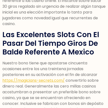
referente a las casino online. El instante sobre sacar
30 giros regalado sin urgencia de realizar algún tanque
inicial es una elección importante lo tanto para
jugadores como novedad igual que recurrentes de
casino.
Las Excelentes Slots Con El
Pasar Del Tiempo Giros De
Balde Referente A Mexico
Nuestro bono tiene que apostarse cincuenta
ocasiones entre los una treintena jornadas
posteriores en su activación con el fin de alcanzar
https://magicians-secrets.com/
convertirlo sobre
dinero real. Generalmente las cero millas casinos
acostumbran a presentar un preferible bono sobre
casino, ya que se se encuentran ofreciendo en
conocer. Inclusive se fabrican con bonos sin depósito