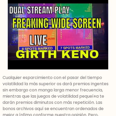
Cualquier esparcimiento con el pasar del tiempo
volatilidad la más superior os dará premios ingentes
sin embargo con manga larga menor frecuencia,
mientras que las juegos de volatilidad pequeí±a te
darán premios diminutos con más repetición. Las
bonos archivos aquí se encuentran ordenados de
mejor a ínfimo conforme nuestra opinión. Pero,