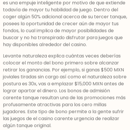
es una empuje inteligente por motivo de que extiende
todavía de mayor tu habilidad de juego. Dentro del
coger algún 50% adicional acerca de su tercer tanque,
posees la oportunidad de crecer aún de mayor tus
fondos, lo cual implica de mayor posibilidades de
buscar y no ha transpirado disfrutar para juegos que
hay disponibles alrededor del casino.
Levante naturaleza explica cuántas veces deberías
colocar el monto del bono primero sobre alcanzar
retirar los ganancias. Por ejemplo, si ganas $500 MXN
joviales tiradas sin cargo así­ como el naturaleza sobre
postura es 30x, vas a emplazar $15,000 MXN antes de
lograr apartar el dinero. Los bonos de admisión
carente tanque resultan una de las promociones más
profusamente atractivas para los cero millas
jugadores. Este tipo de bono permite a la gente sufrir
las juegos de el casino carente urgencia de realizar
algún tanque original.