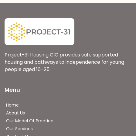
Project-31 Housing CIC provides safe supported
housing and pathways to independence for young
people aged 16–25.
Menu
Home
About Us
Our Model Of Practice
Our Services