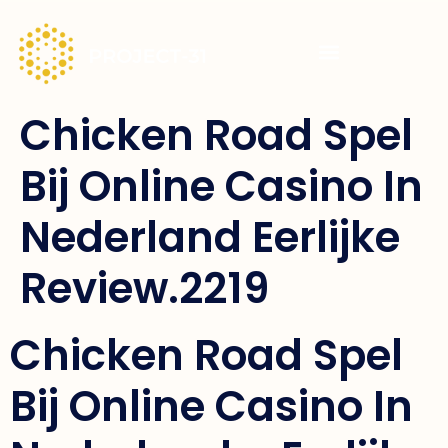
Chicken Road Spel
Bij Online Casino In
Nederland Eerlijke
Review.2219
Chicken Road Spel
Bij Online Casino In