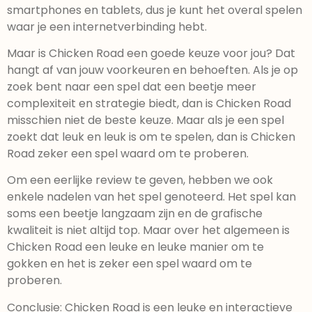
smartphones en tablets, dus je kunt het overal spelen
waar je een internetverbinding hebt.
Maar is Chicken Road een goede keuze voor jou? Dat
hangt af van jouw voorkeuren en behoeften. Als je op
zoek bent naar een spel dat een beetje meer
complexiteit en strategie biedt, dan is Chicken Road
misschien niet de beste keuze. Maar als je een spel
zoekt dat leuk en leuk is om te spelen, dan is Chicken
Road zeker een spel waard om te proberen.
Om een eerlijke review te geven, hebben we ook
enkele nadelen van het spel genoteerd. Het spel kan
soms een beetje langzaam zijn en de grafische
kwaliteit is niet altijd top. Maar over het algemeen is
Chicken Road een leuke en leuke manier om te
gokken en het is zeker een spel waard om te
proberen.
Conclusie: Chicken Road is een leuke en interactieve