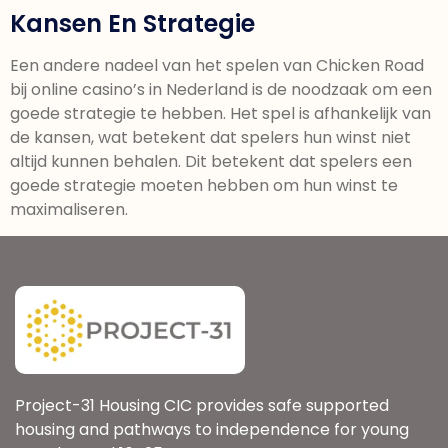
Kansen En Strategie
Een andere nadeel van het spelen van Chicken Road
bij online casino’s in Nederland is de noodzaak om een
goede strategie te hebben. Het spel is afhankelijk van
de kansen, wat betekent dat spelers hun winst niet
altijd kunnen behalen. Dit betekent dat spelers een
goede strategie moeten hebben om hun winst te
maximaliseren.
Project-31 Housing CIC provides safe supported
housing and pathways to independence for young