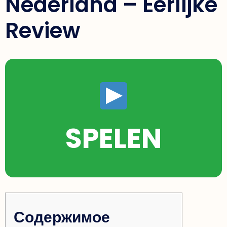
Nederland – Eerlijke
Review
SPELEN
Содержимое