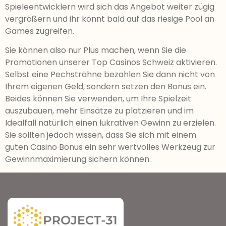
Spieleentwicklern wird sich das Angebot weiter zügig
vergrößern und ihr könnt bald auf das riesige Pool an
Games zugreifen.
Sie können also nur Plus machen, wenn Sie die
Promotionen unserer Top Casinos Schweiz aktivieren.
Selbst eine Pechsträhne bezahlen Sie dann nicht von
Ihrem eigenen Geld, sondern setzen den Bonus ein.
Beides können Sie verwenden, um Ihre Spielzeit
auszubauen, mehr Einsätze zu platzieren und im
Idealfall natürlich einen lukrativen Gewinn zu erzielen.
Sie sollten jedoch wissen, dass Sie sich mit einem
guten Casino Bonus ein sehr wertvolles Werkzeug zur
Gewinnmaximierung sichern können.