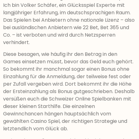
Ich bin Volker Schäfer, ein Glücksspiel Experte mit
langjähriger Erfahrung, im deutschsprachigen Raum.
Das Spielen bei Anbietern ohne nationale Lizenz – also
bei ausländischen Anbietern wie 22 Bet, Bet 365 und
Co. – ist verboten und wird durch Netzsperren
verhindert.
Diese besagen, wie häufig ihr den Betrag in den
Games einsetzen müsst, bevor das Geld euch gehört.
So bekommt ihr manchmal sogar einen Bonus ohne
Einzahlung für die Anmeldung, der teilweise fest oder
per Zufall vergeben wird. Dort bekommt ihr die Höhe
der Ersteinzahlung als Bonus gutgeschrieben. Deshalb
versüßen euch die Schweizer Online Spielbanken mit
dieser kleinen Starthilfe. Die einzelnen
Gewinnchancen hängen hauptsächlich vom
gewählten Casino Spiel, der richtigen Strategie und
letztendlich vom Glück ab.