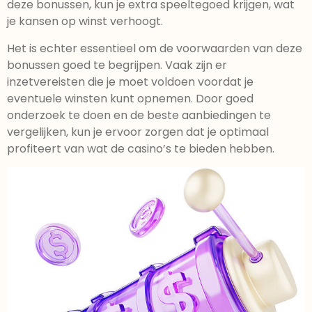
deze bonussen, kun je extra speeltegoed krijgen, wat
je kansen op winst verhoogt.
Het is echter essentieel om de voorwaarden van deze
bonussen goed te begrijpen. Vaak zijn er
inzetvereisten die je moet voldoen voordat je
eventuele winsten kunt opnemen. Door goed
onderzoek te doen en de beste aanbiedingen te
vergelijken, kun je ervoor zorgen dat je optimaal
profiteert van wat de casino’s te bieden hebben.