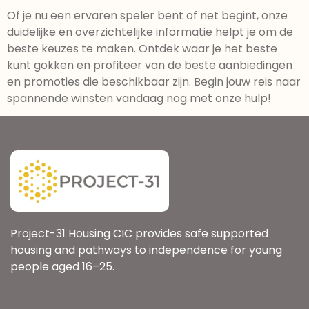
Of je nu een ervaren speler bent of net begint, onze
duidelijke en overzichtelijke informatie helpt je om de
beste keuzes te maken. Ontdek waar je het beste
kunt gokken en profiteer van de beste aanbiedingen
en promoties die beschikbaar zijn. Begin jouw reis naar
spannende winsten vandaag nog met onze hulp!
Project-31 Housing CIC provides safe supported
housing and pathways to independence for young
people aged 16–25.