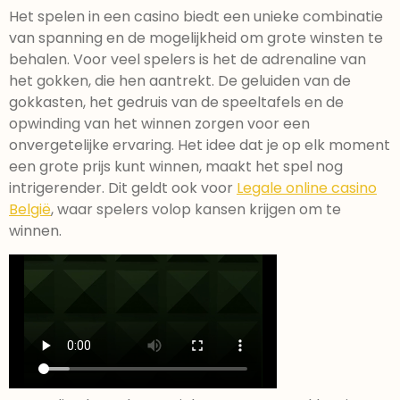
Het spelen in een casino biedt een unieke combinatie
van spanning en de mogelijkheid om grote winsten te
behalen. Voor veel spelers is het de adrenaline van
het gokken, die hen aantrekt. De geluiden van de
gokkasten, het gedruis van de speeltafels en de
opwinding van het winnen zorgen voor een
onvergetelijke ervaring. Het idee dat je op elk moment
een grote prijs kunt winnen, maakt het spel nog
intrigerender. Dit geldt ook voor
Legale online casino
België
, waar spelers volop kansen krijgen om te
winnen.