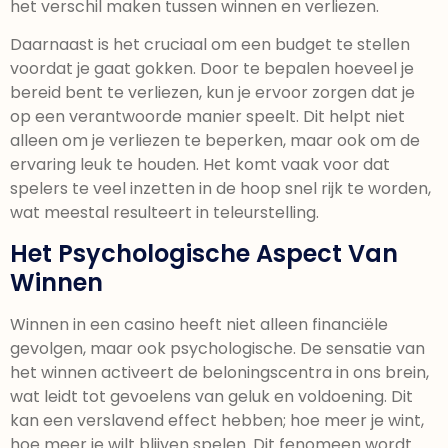
het verschil maken tussen winnen en verliezen.
Daarnaast is het cruciaal om een budget te stellen
voordat je gaat gokken. Door te bepalen hoeveel je
bereid bent te verliezen, kun je ervoor zorgen dat je
op een verantwoorde manier speelt. Dit helpt niet
alleen om je verliezen te beperken, maar ook om de
ervaring leuk te houden. Het komt vaak voor dat
spelers te veel inzetten in de hoop snel rijk te worden,
wat meestal resulteert in teleurstelling.
Het Psychologische Aspect Van
Winnen
Winnen in een casino heeft niet alleen financiële
gevolgen, maar ook psychologische. De sensatie van
het winnen activeert de beloningscentra in ons brein,
wat leidt tot gevoelens van geluk en voldoening. Dit
kan een verslavend effect hebben; hoe meer je wint,
hoe meer je wilt blijven spelen. Dit fenomeen wordt