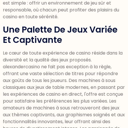
est simple : offrir un environnement de jeu sûr et
responsable, où chacun peut profiter des plaisirs du
casino en toute sérénité.
Une Palette De Jeux Variée
Et Captivante
Le cœur de toute expérience de casino réside dans la
diversité et la qualité des jeux proposés.
alexandercasino ne fait pas exception à la règle,
offrant une vaste sélection de titres pour répondre
aux goûts de tous les joueurs. Des machines à sous
classiques aux jeux de table modernes, en passant par
les expériences de casino en direct, l'offre est conçue
pour satisfaire les préférences les plus variées. Les
amateurs de machines à sous retrouveront des jeux
aux thèmes captivants, aux graphismes soignés et aux
fonctionnalités innovantes, leur offrant ainsi des