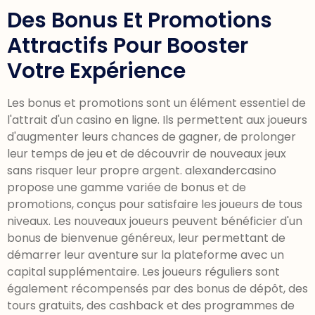
Des Bonus Et Promotions
Attractifs Pour Booster
Votre Expérience
Les bonus et promotions sont un élément essentiel de
l'attrait d'un casino en ligne. Ils permettent aux joueurs
d'augmenter leurs chances de gagner, de prolonger
leur temps de jeu et de découvrir de nouveaux jeux
sans risquer leur propre argent. alexandercasino
propose une gamme variée de bonus et de
promotions, conçus pour satisfaire les joueurs de tous
niveaux. Les nouveaux joueurs peuvent bénéficier d'un
bonus de bienvenue généreux, leur permettant de
démarrer leur aventure sur la plateforme avec un
capital supplémentaire. Les joueurs réguliers sont
également récompensés par des bonus de dépôt, des
tours gratuits, des cashback et des programmes de