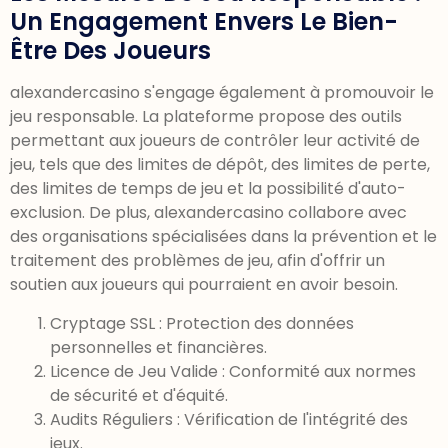
Un Engagement Envers Le Bien-
Être Des Joueurs
alexandercasino s'engage également à promouvoir le
jeu responsable. La plateforme propose des outils
permettant aux joueurs de contrôler leur activité de
jeu, tels que des limites de dépôt, des limites de perte,
des limites de temps de jeu et la possibilité d'auto-
exclusion. De plus, alexandercasino collabore avec
des organisations spécialisées dans la prévention et le
traitement des problèmes de jeu, afin d'offrir un
soutien aux joueurs qui pourraient en avoir besoin.
Cryptage SSL : Protection des données
personnelles et financières.
Licence de Jeu Valide : Conformité aux normes
de sécurité et d'équité.
Audits Réguliers : Vérification de l'intégrité des
jeux.