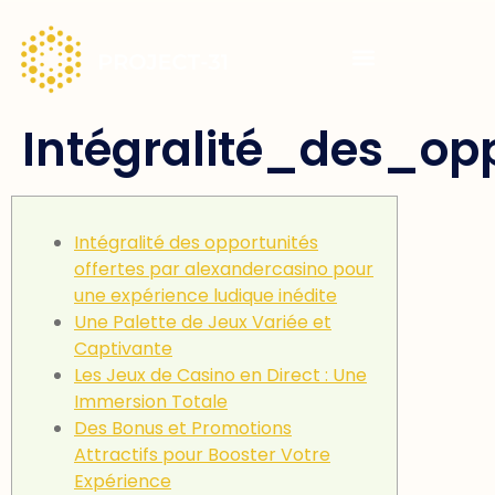
Intégralité_des_op
Intégralité des opportunités
offertes par alexandercasino pour
une expérience ludique inédite
Une Palette de Jeux Variée et
Captivante
Les Jeux de Casino en Direct : Une
Immersion Totale
Des Bonus et Promotions
Attractifs pour Booster Votre
Expérience