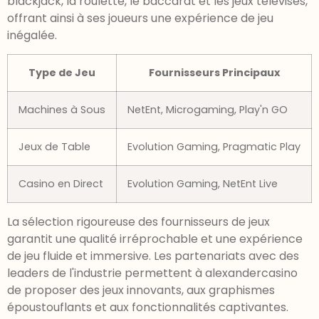
blackjack, la roulette, le baccarat et les jeux télévisés,
offrant ainsi à ses joueurs une expérience de jeu
inégalée.
Type de Jeu
Fournisseurs Principaux
Machines à Sous
NetEnt, Microgaming, Play'n GO
Jeux de Table
Evolution Gaming, Pragmatic Play
Casino en Direct
Evolution Gaming, NetEnt Live
La sélection rigoureuse des fournisseurs de jeux
garantit une qualité irréprochable et une expérience
de jeu fluide et immersive. Les partenariats avec des
leaders de l'industrie permettent à alexandercasino
de proposer des jeux innovants, aux graphismes
époustouflants et aux fonctionnalités captivantes.