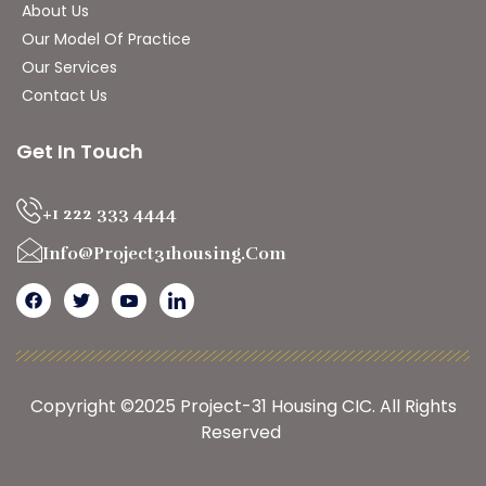
About Us
Our Model Of Practice
Our Services
Contact Us
Get In Touch
+1 222 333 4444
Info@project31housing.com
Copyright ©2025
Project-31 Housing CIC
. All Rights
Reserved