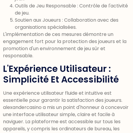
Outils de Jeu Responsable : Contrôle de l'activité
de jeu.
Soutien aux Joueurs : Collaboration avec des
organisations spécialisées.
L'implémentation de ces mesures démontre un
engagement fort pour la protection des joueurs et la
promotion d'un environnement de jeu sûr et
responsable.
L'Expérience Utilisateur :
Simplicité Et Accessibilité
Une expérience utilisateur fluide et intuitive est
essentielle pour garantir la satisfaction des joueurs.
alexandercasino a mis un point d'honneur à concevoir
une interface utilisateur simple, claire et facile à
naviguer. La plateforme est accessible sur tous les
appareils, y compris les ordinateurs de bureau, les