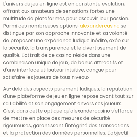
L'univers du jeu en ligne est en constante évolution,
offrant aux amateurs de sensations fortes une
multitude de plateformes pour assouvir leur passion.
Parmi ces nombreuses options,
alexandercasino
se
distingue par son approche innovante et sa volonté
de proposer une expérience ludique inédite, axée sur
la sécurité, la transparence et le divertissement de
qualité. L'attrait de ce casino réside dans une
combinaison unique de jeux, de bonus attractifs et
d'une interface utilisateur intuitive, conçue pour
satisfaire les joueurs de tous niveaux.
Au-delà des aspects purement ludiques, la réputation
d'une plateforme de jeu en ligne repose avant tout sur
sa fiabilité et son engagement envers ses joueurs.
C'est dans cette optique qu'alexandercasino s'efforce
de mettre en place des mesures de sécurité
rigoureuses, garantissant l'intégrité des transactions
et la protection des données personnelles. L'objectif