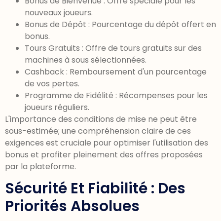
Bonus de Bienvenue : Offre spéciale pour les
nouveaux joueurs.
Bonus de Dépôt : Pourcentage du dépôt offert en
bonus.
Tours Gratuits : Offre de tours gratuits sur des
machines à sous sélectionnées.
Cashback : Remboursement d'un pourcentage
de vos pertes.
Programme de Fidélité : Récompenses pour les
joueurs réguliers.
L'importance des conditions de mise ne peut être
sous-estimée; une compréhension claire de ces
exigences est cruciale pour optimiser l'utilisation des
bonus et profiter pleinement des offres proposées
par la plateforme.
Sécurité Et Fiabilité : Des
Priorités Absolues