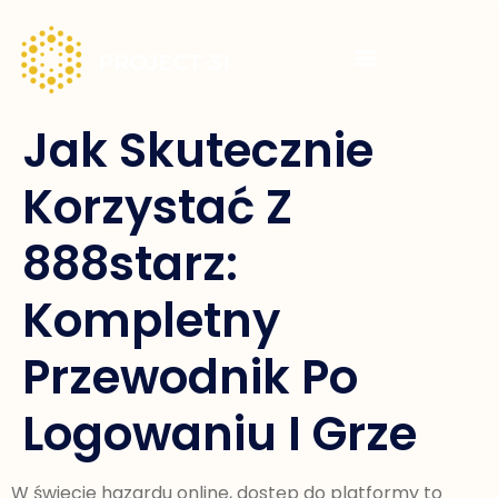
Jak Skutecznie
Korzystać Z
888starz:
Kompletny
Przewodnik Po
Logowaniu I Grze
W świecie hazardu online, dostęp do platformy to