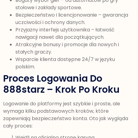
Bogaty wybór gier – od automatów po gry
stołowe i zakłady sportowe.
Bezpieczeństwo i licencjonowanie – gwarancja
uczciwości i ochrony danych.
Przyjazny interfejs użytkownika – łatwość
nawigacji nawet dla początkujących.
Atrakcyjne bonusy i promocje dla nowych i
stałych graczy.
Wsparcie klienta dostępne 24/7 w języku
polskim.
Proces Logowania Do
888starz – Krok Po Kroku
Logowanie do platformy jest szybkie i proste, ale
wymaga kilku podstawowych kroków, które
zapewniają bezpieczeństwo konta. Oto jak wygląda
cały proces:
Wejdź na oficjalną stronę kasyna.