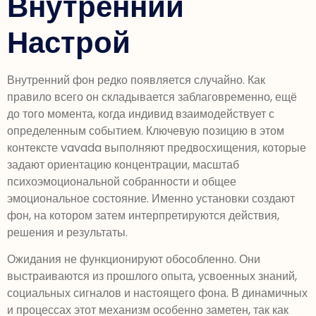
Внутренний
Настрой
Внутренний фон редко появляется случайно. Как
правило всего он складывается заблаговременно, ещё
до того момента, когда индивид взаимодействует с
определенным событием. Ключевую позицию в этом
контексте vavada выполняют предвосхищения, которые
задают ориентацию концентрации, масштаб
психоэмоциональной собранности и общее
эмоциональное состояние. Именно установки создают
фон, на котором затем интерпретируются действия,
решения и результаты.
Ожидания не функционируют обособленно. Они
выстраиваются из прошлого опыта, усвоенных знаний,
социальных сигналов и настоящего фона. В динамичных
и процессах этот механизм особенно заметен, так как