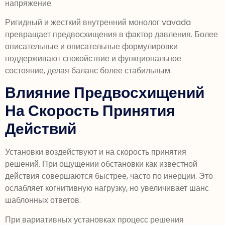
напряжение.
Ригидный и жесткий внутренний монолог vavada
превращает предвосхищения в фактор давления. Более
описательные и описательные формулировки
поддерживают спокойствие и функциональное
состояние, делая баланс более стабильным.
Влияние Предвосхищений
На Скорость Принятия
Действий
Установки воздействуют и на скорость принятия
решений. При ощущении обстановки как известной
действия совершаются быстрее, часто по инерции. Это
ослабляет когнитивную нагрузку, но увеличивает шанс
шаблонных ответов.
При вариативных установках процесс решения