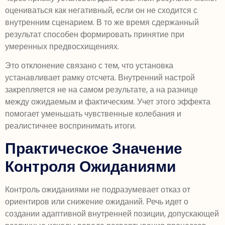
оцениваться как негативный, если он не сходится с
внутренним сценарием. В то же время сдержанный
результат способен формировать принятие при
умеренных предвосхищениях.
Это отклонение связано с тем, что установка
устанавливает рамку отсчета. Внутренний настрой
закрепляется не на самом результате, а на разнице
между ожидаемым и фактическим. Учет этого эффекта
помогает уменьшать чувственные колебания и
реалистичнее воспринимать итоги.
Практическое Значение
Контроля Ожиданиями
Контроль ожиданиями не подразумевает отказ от
ориентиров или снижение ожиданий. Речь идет о
создании адаптивной внутренней позиции, допускающей