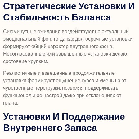
Стратегические Установки И
Стабильность Баланса
Сиюминутные ожидания воздействуют на актуальный
эмоциональный фон, тогда как долгосрочные установки
формируют общий характер внутреннего фона.
Несогласованные или завышенные установки делают
состояние хрупким.
Реалистичные и взвешенные продолжительные
установки формируют ощущение курса и уменьшают
чувственные перегрузки, позволяя поддерживать
функциональное настрой даже при отклонениях от
плана.
Установки И Поддержание
Внутреннего Запаса