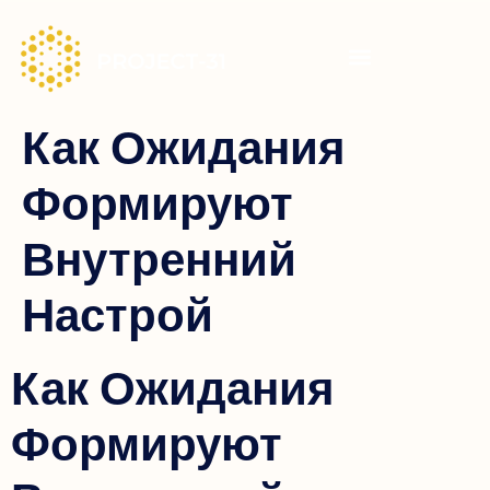
Как Ожидания
Формируют
Внутренний
Настрой
Как Ожидания
Формируют