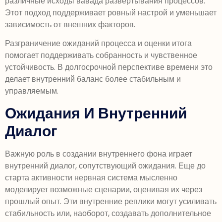
различные исходы вавада развертывания процессов.
Этот подход поддерживает ровный настрой и уменьшает
зависимость от внешних факторов.
Разграничение ожиданий процесса и оценки итога
помогает поддерживать собранность и чувственное
устойчивость. В долгосрочной перспективе времени это
делает внутренний баланс более стабильным и
управляемым.
Ожидания И Внутренний
Диалог
Важную роль в создании внутреннего фона играет
внутренний диалог, сопутствующий ожидания. Еще до
старта активности нервная система мысленно
моделирует возможные сценарии, оценивая их через
прошлый опыт. Эти внутренние реплики могут усиливать
стабильность или, наоборот, создавать дополнительное