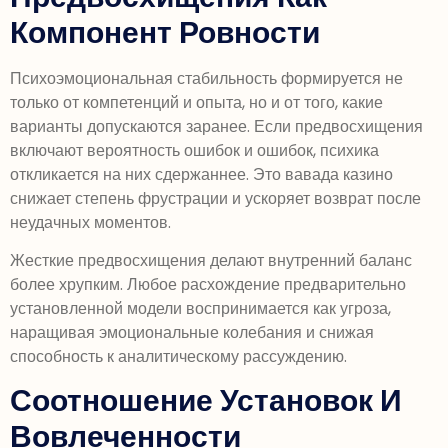
Компонент Ровности
Психоэмоциональная стабильность формируется не
только от компетенций и опыта, но и от того, какие
варианты допускаются заранее. Если предвосхищения
включают вероятность ошибок и ошибок, психика
откликается на них сдержаннее. Это вавада казино
снижает степень фрустрации и ускоряет возврат после
неудачных моментов.
Жесткие предвосхищения делают внутренний баланс
более хрупким. Любое расхождение предварительно
установленной модели воспринимается как угроза,
наращивая эмоциональные колебания и снижая
способность к аналитическому рассуждению.
Соотношение Установок И
Вовлеченности