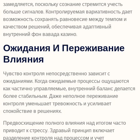
замедляется, поскольку сознание стремится учесть
больше сигналов. Контролируемая вариативность дает
возможность сохранять равновесие между темпом и
качеством решений, обеспечивая адаптивный
внутренний фон вавада казино.
Ожидания И Переживание
Влияния
Чувство контроля непосредственно зависит с
ожиданиями. Когда ожидаемые процессы ощущаются
как частично управляемые, внутренний баланс делается
более стабильным. Даже неполное переживание
контроля уменьшает тревожность и усиливает
спокойствие в решениях.
Предвосхищение полного влияния над итогом часто
приводит к стрессу. Здравый принцип включает
разделение контроля над процессом и учет