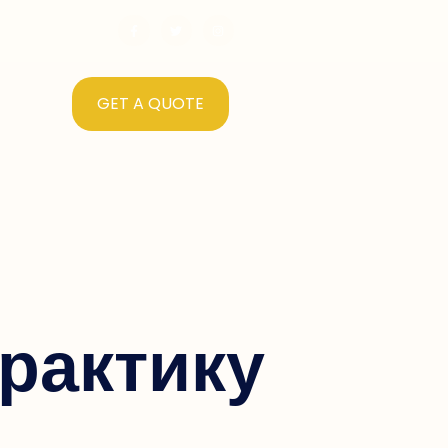
GET A QUOTE
рактику