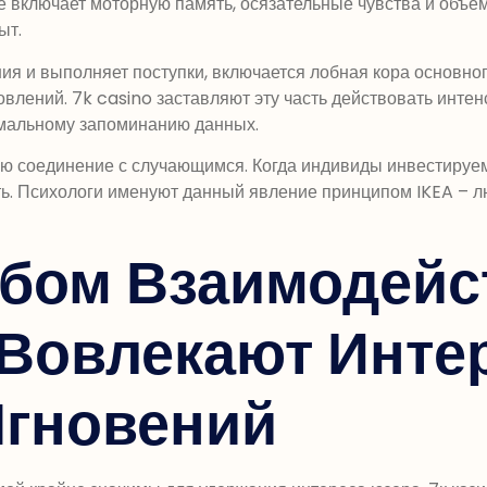
 включает моторную память, осязательные чувства и объе
ыт.
я и выполняет поступки, включается лобная кора основного
лений. 7k casino заставляют эту часть действовать интенс
имальному запоминанию данных.
ю соединение с случающимся. Когда индивиды инвестируем
. Психологи именуют данный явление принципом IKEA – лю
обом Взаимодей
Вовлекают Интер
Мгновений