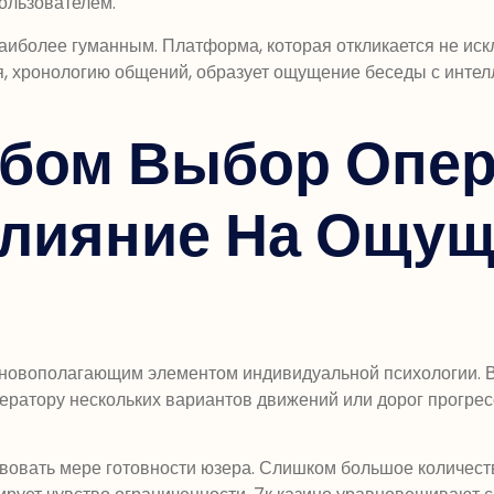
пользователем.
иболее гуманным. Платформа, которая откликается не иск
я, хронологию общений, образует ощущение беседы с интел
обом Выбор Опер
Влияние На Ощу
сновополагающим элементом индивидуальной психологии. В 
ператору нескольких вариантов движений или дорог прогре
вовать мере готовности юзера. Слишком большое количест