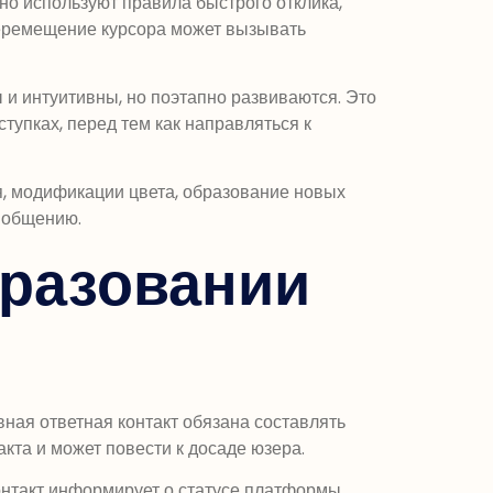
о используют правила быстрого отклика,
перемещение курсора может вызывать
 интуитивны, но поэтапно развиваются. Это
тупках, перед тем как направляться к
я, модификации цвета, образование новых
к общению.
бразовании
ая ответная контакт обязана составлять
кта и может повести к досаде юзера.
нтакт информирует о статусе платформы,