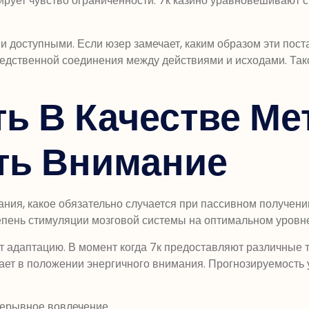
мирует чувство ограниченности. 7к казино уравновешивают
и доступными. Если юзер замечает, каким образом эти пос
едственной соединения между действиями и исходами. Тако
ь В Качестве Ме
ть Внимание
ания, какое обязательно случается при пассивном получен
тепень стимуляции мозговой системы на оптимальном уровн
адаптацию. В момент когда 7к предоставляют различные т
ает в положении энергичного внимания. Прогнозируемость у
ерывное вовлечение