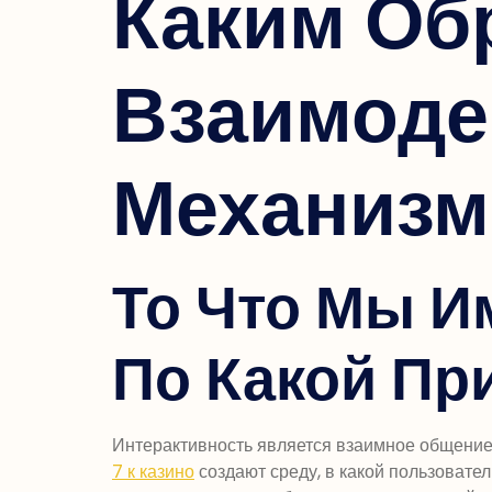
Каким Об
Взаимод
Механизм
То Что Мы И
По Какой Пр
Интерактивность является взаимное общение
7 к казино
создают среду, в какой пользовате