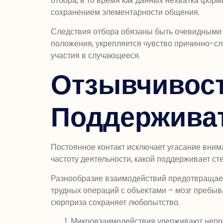
отбора, в то время как данных нехватка фор
сохранением элементарности общения.
Следствия отбора обязаны быть очевидными 
положения, укрепляется чувство причинно-сл
участия в случающееся.
Отзывчивост
Поддержива
Постоянное контакт исключает угасание вним
частоту деятельности, какой поддерживает с
Разнообразие взаимодействий предотвращает 
трудных операций с объектами – мозг пребыв
сюрприза сохраняет любопытство.
Микровзаимодействия удерживают непр