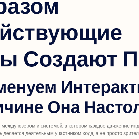
разом
ействующие
ы Создают П
менуем Интерак
ичине Она Насто
 между юзером и системой, в котором каждое движение инд
ль делается деятельным участником хода, а не просто зрите