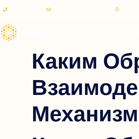
+33 877 554 332
info@project31housing.com
Mon - Fr
About Us
O
Каким Об
Взаимод
Механизм