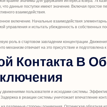
й крайне значимы для удержания интереса юзера. 7к казин
у, что данные поступки имеют значение. Включая простое 
ктивного взаимодействия.
нное включение. Начальные взаимодействия элементарны и
ой управления и испытать убежденность в собственных пос
евую роль в стартовом завладении концентрации. Движени
 что механизм отвечает на это присутствие и подготовлена 
ой Контакта В О
ключения
у движениями пользователя и исходами системы. Эффективн
Задержка в реакции системы уничтожает впечатление конта
 на различные стороны понимания. Оптическая обратная ко