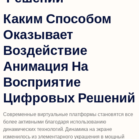
Каким Способом
Оказывает
Воздействие
Анимация На
Восприятие
Цифровых Решений
Современные виртуальные платформы становятся все
более активными благодаря использованию
динамических технологий. Динамика на экране
изменилось из элементарного украшения в мощный