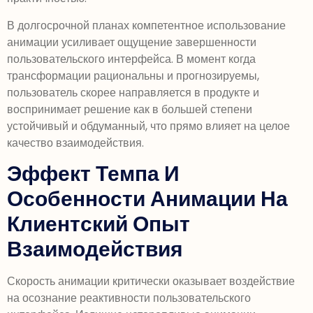
В долгосрочной планах компетентное использование
анимации усиливает ощущение завершенности
пользовательского интерфейса. В момент когда
трансформации рациональны и прогнозируемы,
пользователь скорее направляется в продукте и
воспринимает решение как в большей степени
устойчивый и обдуманный, что прямо влияет на целое
качество взаимодействия.
Эффект Темпа И
Особенности Анимации На
Клиентский Опыт
Взаимодействия
Скорость анимации критически оказывает воздействие
на осознание реактивности пользовательского