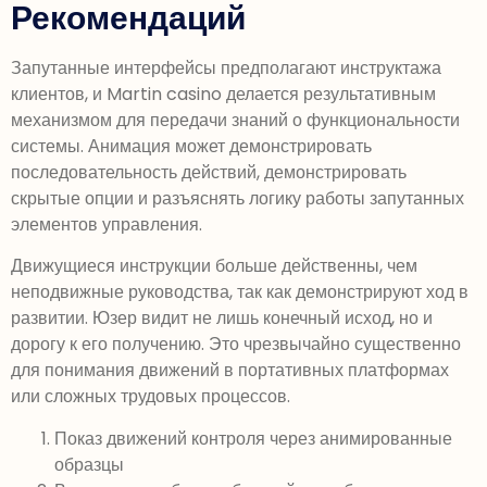
Рекомендаций
Запутанные интерфейсы предполагают инструктажа
клиентов, и Martin casino делается результативным
механизмом для передачи знаний о функциональности
системы. Анимация может демонстрировать
последовательность действий, демонстрировать
скрытые опции и разъяснять логику работы запутанных
элементов управления.
Движущиеся инструкции больше действенны, чем
неподвижные руководства, так как демонстрируют ход в
развитии. Юзер видит не лишь конечный исход, но и
дорогу к его получению. Это чрезвычайно существенно
для понимания движений в портативных платформах
или сложных трудовых процессов.
Показ движений контроля через анимированные
образцы