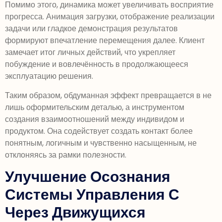
Помимо этого, динамика может увеличивать восприятие
прогресса. Анимация загрузки, отображение реализации
задачи или гладкое демонстрация результатов
формируют впечатление перемещения далее. Клиент
замечает итог личных действий, что укрепляет
побуждение и вовлечённость в продолжающееся
эксплуатацию решения.
Таким образом, обдуманная эффект превращается в не
лишь оформительским деталью, а инструментом
создания взаимоотношений между индивидом и
продуктом. Она содействует создать контакт более
понятным, логичным и чувственно насыщенным, не
отклоняясь за рамки полезности.
Улучшение Осознания
Системы Управления С
Через Движущихся