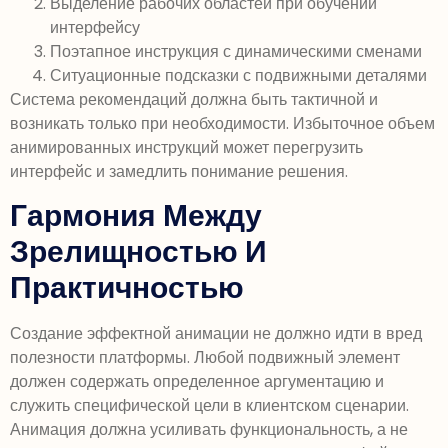
Выделение рабочих областей при обучении
интерфейсу
Поэтапное инструкция с динамическими сменами
Ситуационные подсказки с подвижными деталями
Система рекомендаций должна быть тактичной и
возникать только при необходимости. Избыточное объем
анимированных инструкций может перегрузить
интерфейс и замедлить понимание решения.
Гармония Между
Зрелищностью И
Практичностью
Создание эффектной анимации не должно идти в вред
полезности платформы. Любой подвижный элемент
должен содержать определенное аргументацию и
служить специфической цели в клиентском сценарии.
Анимация должна усиливать функциональность, а не