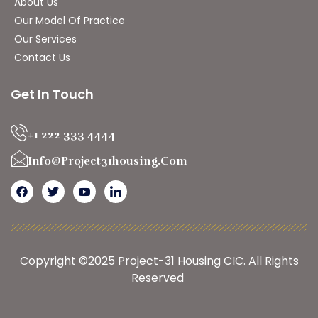
About Us
Our Model Of Practice
Our Services
Contact Us
Get In Touch
+1 222 333 4444
Info@project31housing.com
Copyright ©2025
Project-31 Housing CIC
. All Rights
Reserved