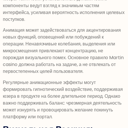
компоненты ведут взгляд к значимым частям
интерфейса, усиливая вероятность исполнения целевых
поступков.
Анимация может задействоваться для акцентирования
новых функций, оповещений или побуждений к
операции. Ненавязчивые колебания, выделения или
микросмещения привлекают концентрацию, не
порождая визуального помех. Основное правило Martin
casino должна работать на задаче, а не отвлекать от
первостепенных целей пользователя.
Регулярные анимационные эффекты могут
формировать гипнотический воздействие, поддерживая
юзера в продукте на более длительное период. Однако
важно поддерживать баланс: чрезмерная деятельность
может изнурять и провоцировать желание покинуть
платформу или портал.