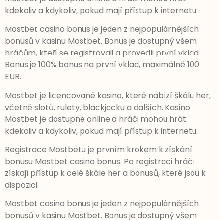
kdekoliv a kdykoliv, pokud mají přístup k internetu.
Mostbet casino bonus je jeden z nejpopulárnějších
bonusů v kasinu Mostbet. Bonus je dostupný všem
hráčům, kteří se registrovali a provedli první vklad.
Bonus je 100% bonus na první vklad, maximálně 100
EUR.
Mostbet je licencované kasino, které nabízí škálu her,
včetně slotů, rulety, blackjacku a dalších. Kasino
Mostbet je dostupné online a hráči mohou hrát
kdekoliv a kdykoliv, pokud mají přístup k internetu.
Registrace Mostbetu je prvním krokem k získání
bonusu Mostbet casino bonus. Po registraci hráči
získají přístup k celé škále her a bonusů, které jsou k
dispozici.
Mostbet casino bonus je jeden z nejpopulárnějších
bonusů v kasinu Mostbet. Bonus je dostupný všem