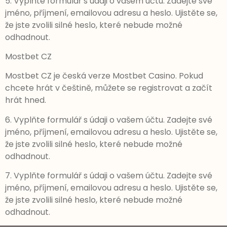
5. Vyplňte formulář s údaji o vašem účtu. Zadejte své
jméno, příjmení, emailovou adresu a heslo. Ujistěte se,
že jste zvolili silné heslo, které nebude možné
odhadnout.
Mostbet CZ
Mostbet CZ je česká verze Mostbet Casino. Pokud
chcete hrát v češtině, můžete se registrovat a začít
hrát hned.
6. Vyplňte formulář s údaji o vašem účtu. Zadejte své
jméno, příjmení, emailovou adresu a heslo. Ujistěte se,
že jste zvolili silné heslo, které nebude možné
odhadnout.
7. Vyplňte formulář s údaji o vašem účtu. Zadejte své
jméno, příjmení, emailovou adresu a heslo. Ujistěte se,
že jste zvolili silné heslo, které nebude možné
odhadnout.