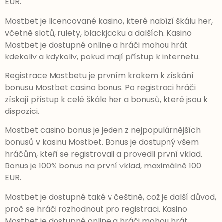
EUR.
Mostbet je licencované kasino, které nabízí škálu her,
včetně slotů, rulety, blackjacku a dalších. Kasino
Mostbet je dostupné online a hráči mohou hrát
kdekoliv a kdykoliv, pokud mají přístup k internetu.
Registrace Mostbetu je prvním krokem k získání
bonusu Mostbet casino bonus. Po registraci hráči
získají přístup k celé škále her a bonusů, které jsou k
dispozici.
Mostbet casino bonus je jeden z nejpopulárnějších
bonusů v kasinu Mostbet. Bonus je dostupný všem
hráčům, kteří se registrovali a provedli první vklad.
Bonus je 100% bonus na první vklad, maximálně 100
EUR.
Mostbet je dostupné také v češtině, což je další důvod,
proč se hráči rozhodnout pro registraci. Kasino
Mostbet je dostupné online a hráči mohou hrát