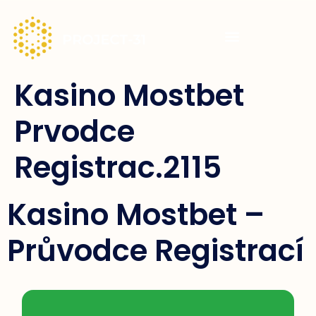
Kasino Mostbet
Prvodce
Registrac.2115
Kasino Mostbet –
Průvodce Registrací