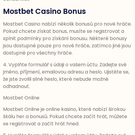
Mostbet Casino Bonus
Mostbet Casino nabízí několik bonusů pro nové hráče.
Pokud chcete získat bonus, musíte se registrovat a
splnit podmínky pro získání bonusu. Některé bonusy
jsou dostupné pouze pro nové hráče, zatímco jiné jsou
dostupné pro všechny hráče.
4. Vyplňte formulář s údaji o vašem účtu. Zadejte své
jméno, příjmení, emailovou adresu a heslo. Ujistěte se,
že jste zvolili silné heslo, které nebude možné
odhadnout.
Mostbet Online
Mostbet Online je online kasino, které nabízí širokou
škálu her a bonusů. Pokud chcete začít hrát, můžete
se registrovat a začít hrát hned.