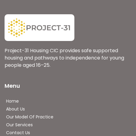
Project-31 Housing CIC provides safe supported
housing and pathways to independence for young
people aged 16–25.
Menu
Home
About Us
Our Model Of Practice
Our Services
Contact Us