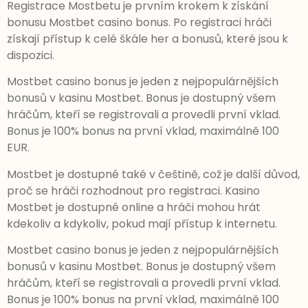
Registrace Mostbetu je prvním krokem k získání
bonusu Mostbet casino bonus. Po registraci hráči
získají přístup k celé škále her a bonusů, které jsou k
dispozici.
Mostbet casino bonus je jeden z nejpopulárnějších
bonusů v kasinu Mostbet. Bonus je dostupný všem
hráčům, kteří se registrovali a provedli první vklad.
Bonus je 100% bonus na první vklad, maximálně 100
EUR.
Mostbet je dostupné také v češtině, což je další důvod,
proč se hráči rozhodnout pro registraci. Kasino
Mostbet je dostupné online a hráči mohou hrát
kdekoliv a kdykoliv, pokud mají přístup k internetu.
Mostbet casino bonus je jeden z nejpopulárnějších
bonusů v kasinu Mostbet. Bonus je dostupný všem
hráčům, kteří se registrovali a provedli první vklad.
Bonus je 100% bonus na první vklad, maximálně 100