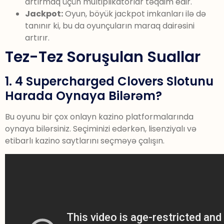
artırmaq üçün multiplikatorlar təqdim edir.
Jackpot:
Oyun, böyük jackpot imkanları ilə də
tanınır ki, bu da oyunçuların maraq dairəsini
artırır.
Tez-Tez Soruşulan Suallar
1. 4 Supercharged Clovers Slotunu
Harada Oynaya Bilərəm?
Bu oyunu bir çox onlayn kazino platformalarında
oynaya bilərsiniz. Seçiminizi edərkən, lisenziyalı və
etibarlı kazino saytlarını seçməyə çalışın.