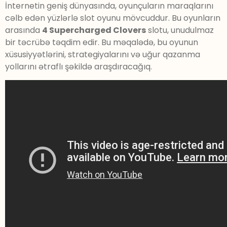
İnternetin geniş dünyasında, oyunçuların maraqlarını
cəlb edən yüzlərlə slot oyunu mövcuddur. Bu oyunların
arasında
4 Supercharged Clovers
slotu, unudulmaz
bir təcrübə təqdim edir. Bu məqalədə, bu oyunun
xüsusiyyətlərini, strategiyalarını və uğur qazanma
yollarını ətraflı şəkildə araşdıracağıq.