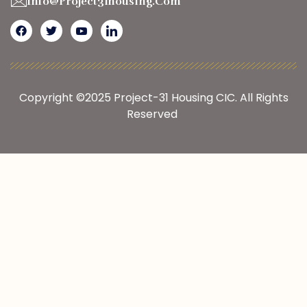
Info@project31housing.com
Copyright ©2025
Project-31 Housing CIC
. All Rights
Reserved