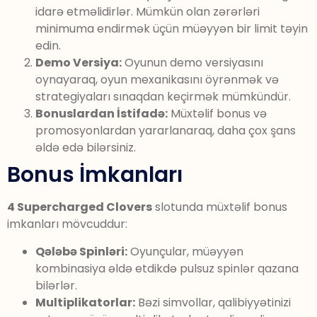
idarə etməlidirlər. Mümkün olan zərərləri
minimuma endirmək üçün müəyyən bir limit təyin
edin.
Demo Versiya:
Oyunun demo versiyasını
oynayaraq, oyun mexanikasını öyrənmək və
strategiyaları sınaqdan keçirmək mümkündür.
Bonuslardan İstifadə:
Müxtəlif bonus və
promosyonlardan yararlanaraq, daha çox şans
əldə edə bilərsiniz.
Bonus İmkanları
4 Supercharged Clovers
slotunda müxtəlif bonus
imkanları mövcuddur:
Qələbə Spinləri:
Oyunçular, müəyyən
kombinasiya əldə etdikdə pulsuz spinlər qazana
bilərlər.
Multiplikatorlar:
Bəzi simvollar, qalibiyyətinizi