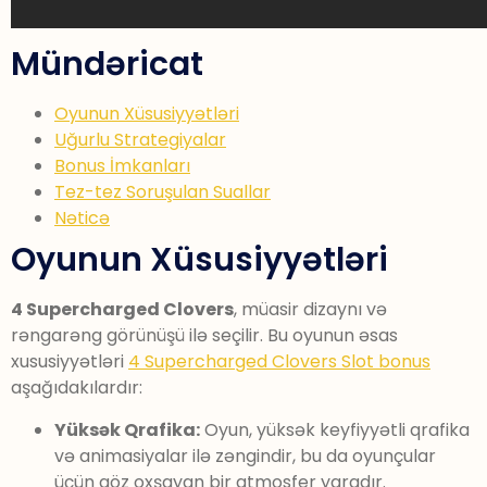
Mündəricat
Oyunun Xüsusiyyətləri
Uğurlu Strategiyalar
Bonus İmkanları
Tez-tez Soruşulan Suallar
Nəticə
Oyunun Xüsusiyyətləri
4 Supercharged Clovers
, müasir dizaynı və
rəngarəng görünüşü ilə seçilir. Bu oyunun əsas
xususiyyətləri
4 Supercharged Clovers Slot bonus
aşağıdakılardır:
Yüksək Qrafika:
Oyun, yüksək keyfiyyətli qrafika
və animasiyalar ilə zəngindir, bu da oyunçular
üçün göz oxşayan bir atmosfer yaradır.