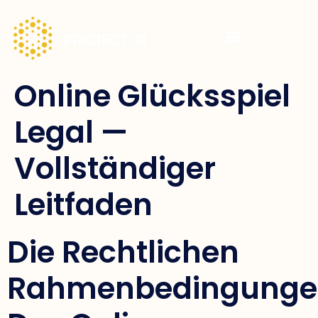
Online Glücksspiel
Legal —
Vollständiger
Leitfaden
Die Rechtlichen
Rahmenbedingunge