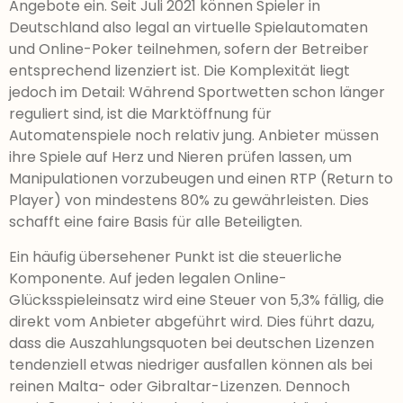
Angebote ein. Seit Juli 2021 können Spieler in
Deutschland also legal an virtuelle Spielautomaten
und Online-Poker teilnehmen, sofern der Betreiber
entsprechend lizenziert ist. Die Komplexität liegt
jedoch im Detail: Während Sportwetten schon länger
reguliert sind, ist die Marktöffnung für
Automatenspiele noch relativ jung. Anbieter müssen
ihre Spiele auf Herz und Nieren prüfen lassen, um
Manipulationen vorzubeugen und einen RTP (Return to
Player) von mindestens 80% zu gewährleisten. Dies
schafft eine faire Basis für alle Beteiligten.
Ein häufig übersehener Punkt ist die steuerliche
Komponente. Auf jeden legalen Online-
Glücksspieleinsatz wird eine Steuer von 5,3% fällig, die
direkt vom Anbieter abgeführt wird. Dies führt dazu,
dass die Auszahlungsquoten bei deutschen Lizenzen
tendenziell etwas niedriger ausfallen können als bei
reinen Malta- oder Gibraltar-Lizenzen. Dennoch