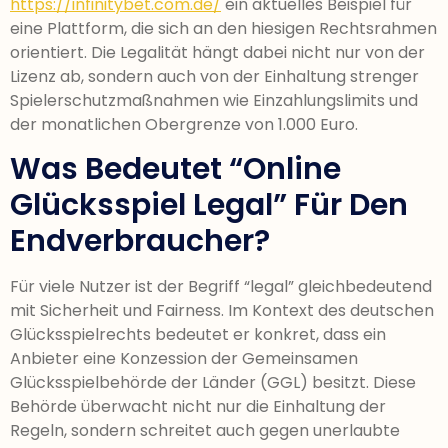
https://infinitybet.com.de/
ein aktuelles Beispiel für
eine Plattform, die sich an den hiesigen Rechtsrahmen
orientiert. Die Legalität hängt dabei nicht nur von der
Lizenz ab, sondern auch von der Einhaltung strenger
Spielerschutzmaßnahmen wie Einzahlungslimits und
der monatlichen Obergrenze von 1.000 Euro.
Was Bedeutet “Online
Glücksspiel Legal” Für Den
Endverbraucher?
Für viele Nutzer ist der Begriff “legal” gleichbedeutend
mit Sicherheit und Fairness. Im Kontext des deutschen
Glücksspielrechts bedeutet er konkret, dass ein
Anbieter eine Konzession der Gemeinsamen
Glücksspielbehörde der Länder (GGL) besitzt. Diese
Behörde überwacht nicht nur die Einhaltung der
Regeln, sondern schreitet auch gegen unerlaubte