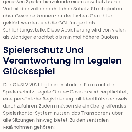
genießen Spieler hierzulande einen unschätzbaren
Vorteil: den vollen rechtlichen Schutz. Streitigkeiten
über Gewinne können vor deutschen Gerichten
geklärt werden, und die GGL fungiert als
Schlichtungsstelle. Diese Absicherung wird von vielen
als wichtiger erachtet als minimal höhere Quoten.
Spielerschutz Und
Verantwortung Im Legalen
Glücksspiel
Der GlüStV 2021 legt einen starken Fokus auf den
Spielerschutz. Legale Online-Casinos sind verpflichtet,
eine persönliche Registrierung mit Identitätsnachweis
durchzuführen. Zudem müssen sie ein übergreifendes
Spielerkonto-System nutzen, das Transparenz über
alle Sitzungen hinweg bietet. Zu den zentralen
Maßnahmen gehören: