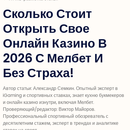
Сколько Стоит
Открыть Свое
Онлайн Казино В
2026 С Мелбет И
Без Страха!
Автор статьи:
Александр Семкин
. Опытный эксперт в
iGaming и спортивных ставках, знает кухню букмекеров
и онлайн казино изнутри, включая Мелбет.
Проверяющий/редактор:
Виктор Майоров
.
Профессиональный спортивный обозреватель с
десятилетним стажем, эксперт в трендах и аналитике