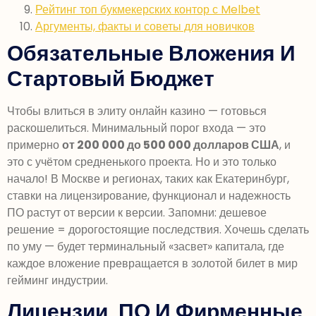
Рейтинг топ букмекерских контор с Melbet
Аргументы, факты и советы для новичков
Обязательные Вложения И
Стартовый Бюджет
Чтобы влиться в элиту онлайн казино — готовься
раскошелиться. Минимальный порог входа — это
примерно
от 200 000 до 500 000 долларов США
, и
это с учётом средненького проекта. Но и это только
начало! В Москве и регионах, таких как Екатеринбург,
ставки на лицензирование, функционал и надежность
ПО растут от версии к версии. Запомни: дешевое
решение = дорогостоящие последствия. Хочешь сделать
по уму — будет терминальный «засвет» капитала, где
каждое вложение превращается в золотой билет в мир
гейминг индустрии.
Лицензии, ПО И Фирменные