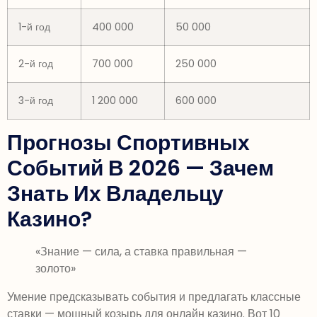
1-й год
400 000
50 000
2-й год
700 000
250 000
3-й год
1 200 000
600 000
Прогнозы Спортивных
Событий В 2026 — Зачем
Знать Их Владельцу
Казино?
«Знание — сила, а ставка правильная —
золото»
Умение предсказывать события и предлагать классные
ставки — мощный козырь для онлайн казино. Вот 10