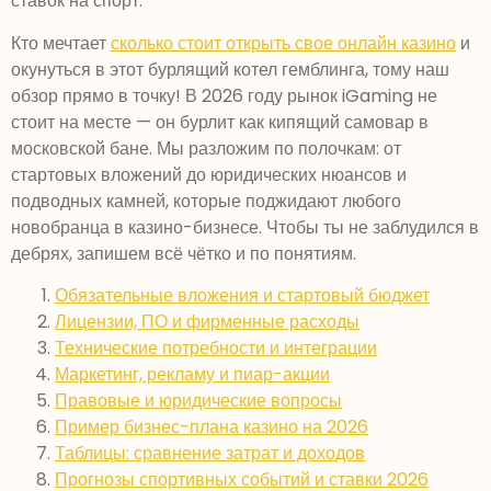
ставок на спорт.
Кто мечтает
сколько стоит открыть свое онлайн казино
и
окунуться в этот бурлящий котел гемблинга, тому наш
обзор прямо в точку! В 2026 году рынок iGaming не
стоит на месте — он бурлит как кипящий самовар в
московской бане. Мы разложим по полочкам: от
стартовых вложений до юридических нюансов и
подводных камней, которые поджидают любого
новобранца в казино-бизнесе. Чтобы ты не заблудился в
дебрях, запишем всё чётко и по понятиям.
Обязательные вложения и стартовый бюджет
Лицензии, ПО и фирменные расходы
Технические потребности и интеграции
Маркетинг, рекламу и пиар-акции
Правовые и юридические вопросы
Пример бизнес-плана казино на 2026
Таблицы: сравнение затрат и доходов
Прогнозы спортивных событий и ставки 2026