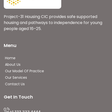
Project-31 Housing CIC provides safe supported
housing and pathways to independence for young
people aged 16–25.
Menu
Home
About Us
Our Model Of Practice
Our Services
Contact Us
Get In Touch
+1 222 333 4444