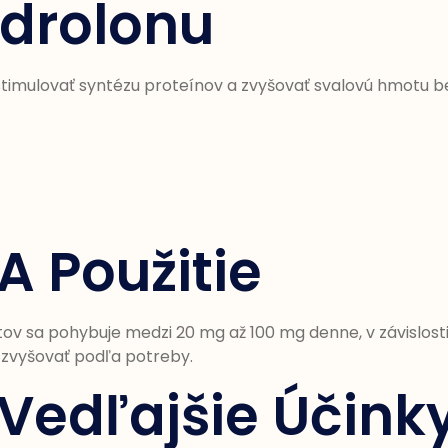
drolonu
timulovať syntézu proteínov a zvyšovať svalovú hmotu b
A Použitie
v sa pohybuje medzi 20 mg až 100 mg denne, v závislosti 
u zvyšovať podľa potreby.
Vedľajšie Účink