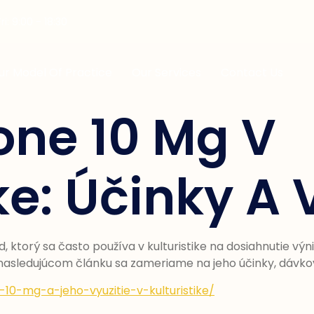
i: 9:00 - 18:30
ur Model Of Practice
Our Services
Contact Us
one 10 Mg V
ke: Účinky A 
, ktorý sa často používa v kulturistike na dosiahnutie vý
nasledujúcom článku sa zameriame na jeho účinky, dávkov
0-mg-a-jeho-vyuzitie-v-kulturistike/