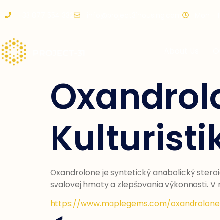
+33 877 554 332
info@project31housing.com
Mon - Fr
About Us
O
Oxandrol
Kulturisti
Oxandrolone je syntetický anabolický steroid
svalovej hmoty a zlepšovania výkonnosti. V 
https://www.maplegems.com/oxandrolone-1