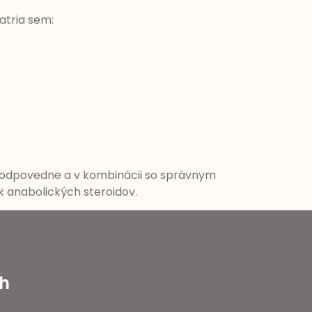
atria sem:
a zodpovedne a v kombinácii so správnym
 anabolických steroidov.
ch