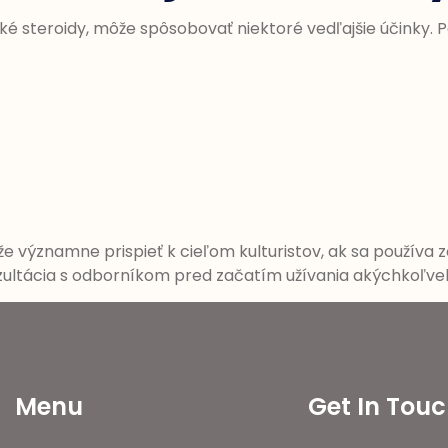
é steroidy, môže spôsobovať niektoré vedľajšie účinky. P
že významne prispieť k cieľom kulturistov, ak sa použív
zultácia s odborníkom pred začatím užívania akýchkoľvek
Menu
Get In Tou