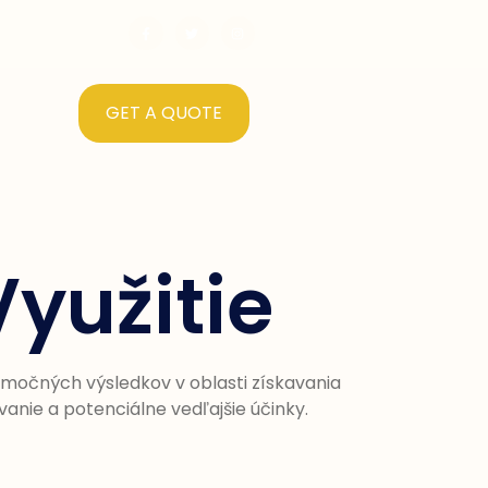
GET A QUOTE
Využitie
nimočných výsledkov v oblasti získavania
anie a potenciálne vedľajšie účinky.