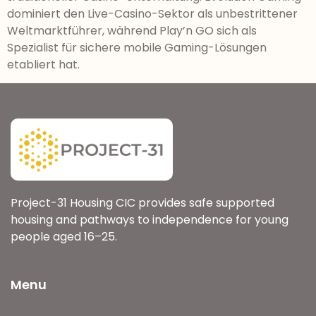
dominiert den Live-Casino-Sektor als unbestrittener
Weltmarktführer, während Play’n GO sich als
Spezialist für sichere mobile Gaming-Lösungen
etabliert hat.
Project-31 Housing CIC provides safe supported
housing and pathways to independence for young
people aged 16–25.
Menu