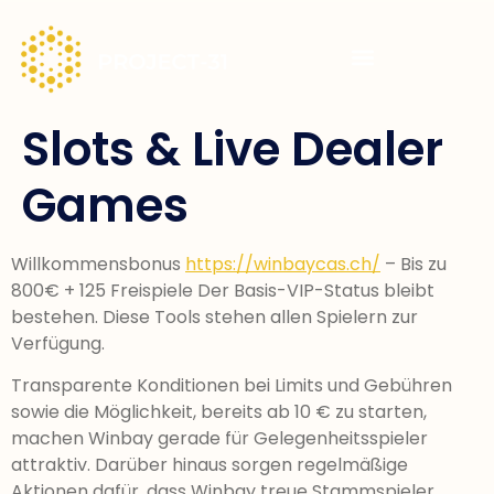
Slots & Live Dealer
Games
Willkommensbonus
https://winbaycas.ch/
– Bis zu
800€ + 125 Freispiele Der Basis-VIP-Status bleibt
bestehen. Diese Tools stehen allen Spielern zur
Verfügung.
Transparente Konditionen bei Limits und Gebühren
sowie die Möglichkeit, bereits ab 10 € zu starten,
machen Winbay gerade für Gelegenheitsspieler
attraktiv. Darüber hinaus sorgen regelmäßige
Aktionen dafür, dass Winbay treue Stammspieler