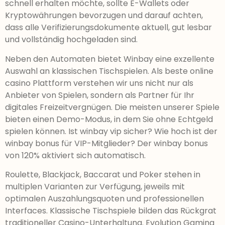
schnell erhalten möchte, sollte E-Wallets oder
Kryptowährungen bevorzugen und darauf achten,
dass alle Verifizierungsdokumente aktuell, gut lesbar
und vollständig hochgeladen sind.
Neben den Automaten bietet Winbay eine exzellente
Auswahl an klassischen Tischspielen. Als beste online
casino Plattform verstehen wir uns nicht nur als
Anbieter von Spielen, sondern als Partner für Ihr
digitales Freizeitvergnügen. Die meisten unserer Spiele
bieten einen Demo-Modus, in dem Sie ohne Echtgeld
spielen können. Ist winbay vip sicher? Wie hoch ist der
winbay bonus für VIP-Mitglieder? Der winbay bonus
von 120% aktiviert sich automatisch.
Roulette, Blackjack, Baccarat und Poker stehen in
multiplen Varianten zur Verfügung, jeweils mit
optimalen Auszahlungsquoten und professionellen
Interfaces. Klassische Tischspiele bilden das Rückgrat
traditioneller Casino-Unterhaltung. Evolution Gaming