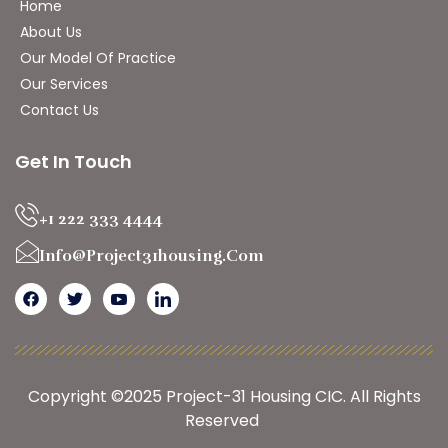
Home
About Us
Our Model Of Practice
Our Services
Contact Us
Get In Touch
+1 222 333 4444
Info@project31housing.com
Copyright ©2025
Project-31 Housing CIC
. All Rights
Reserved