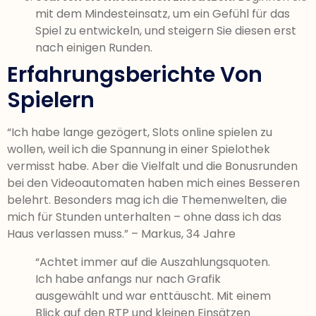
mit dem Mindesteinsatz, um ein Gefühl für das
Spiel zu entwickeln, und steigern Sie diesen erst
nach einigen Runden.
Erfahrungsberichte Von
Spielern
“Ich habe lange gezögert, Slots online spielen zu
wollen, weil ich die Spannung in einer Spielothek
vermisst habe. Aber die Vielfalt und die Bonusrunden
bei den Videoautomaten haben mich eines Besseren
belehrt. Besonders mag ich die Themenwelten, die
mich für Stunden unterhalten – ohne dass ich das
Haus verlassen muss.” – Markus, 34 Jahre
“Achtet immer auf die Auszahlungsquoten.
Ich habe anfangs nur nach Grafik
ausgewählt und war enttäuscht. Mit einem
Blick auf den RTP und kleinen Einsätzen