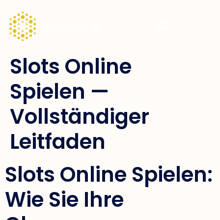
Slots Online
Spielen —
Vollständiger
Leitfaden
Slots Online Spielen:
Wie Sie Ihre