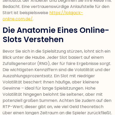
Seriosität der Anbieter und beginnen Sie Ihre Reise mit
Bedacht. Eine vertrauenswürdige Anlaufstelle für den
Start ist beispielsweise
https://lolajack-
online.com.de/
.
Die Anatomie Eines Online-
Slots Verstehen
Bevor Sie sich in die Spielsitzung stürzen, lohnt sich ein
Blick unter die Haube. Jeder Slot basiert auf einem
Zufallsgenerator (RNG), der für faire Ergebnisse sorgt.
Die wichtigsten Kennziffern sind die Volatilität und der
Auszahlungsprozentsatz. Ein Slot mit niedriger
Volatilität beschert Ihnen häufige, aber kleinere
Gewinne – ideal für lange Spielsitzungen. Hohe
Volatilität hingegen belohnt Sie seltener, aber mit
potenziell großen Summen. Achten Sie zudem auf den
RTP-Wert; dieser gibt an, wie viel Geld theoretisch
über einen langen Zeitraum an die Spieler zurückfließt.