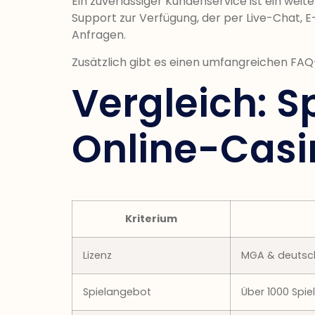
Ein zuverlässiger Kundenservice ist ein weite
Support zur Verfügung, der per Live-Chat, E-
Anfragen.
Zusätzlich gibt es einen umfangreichen FAQ-
Vergleich: S
Online-Casi
Kriterium
Lizenz
MGA & deutsch
Spielangebot
Über 1000 Spi