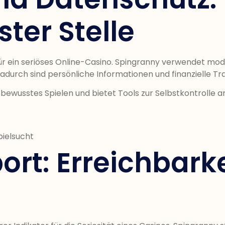
ster Stelle
 für ein seriöses Online-Casino. Spingranny verwendet m
durch sind persönliche Informationen und finanzielle Tra
ewusstes Spielen und bietet Tools zur Selbstkontrolle an
pielsucht
rt: Erreichbark