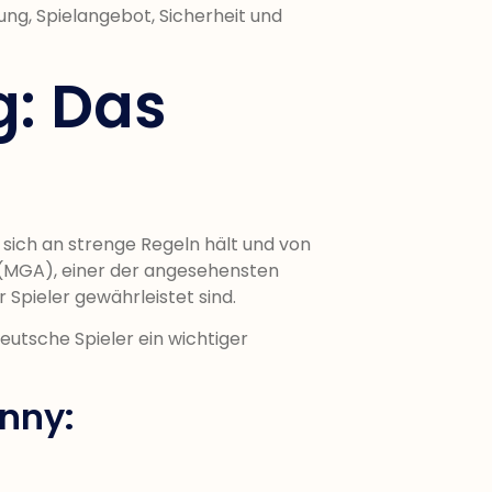
erung, Spielangebot, Sicherheit und
g: Das
r sich an strenge Regeln hält und von
 (MGA), einer der angesehensten
 Spieler gewährleistet sind.
eutsche Spieler ein wichtiger
nny: