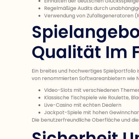
Einhalten der deutschen Glücksspielg
Regelmäßige Audits durch unabhängige
Verwendung von Zufallsgeneratoren (RN
Spielangebot
Qualität Im 
Ein breites und hochwertiges Spielportfolio i
von renommierten Softwareanbietern wie N
Video-Slots mit verschiedenen Theme
Klassische Tischspiele wie Roulette, Bl
Live-Casino mit echten Dealern
Jackpot-Spiele mit hohen Gewinncha
Die benutzerfreundliche Oberfläche und die
Sicherheit U