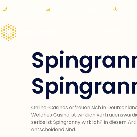
+33 877 554 332
info@project31housing.com
Mon - Fr
About Us
O
Spingrann
Spingrann
Online-Casinos erfreuen sich in Deutschland
Welches Casino ist wirklich vertrauenswürd
seriös ist Spingranny wirklich? In diesem Art
entscheidend sind.