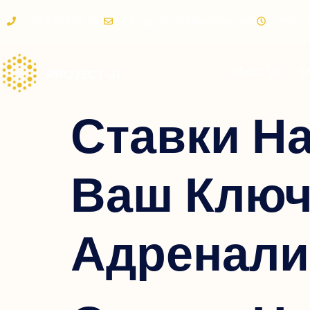
+33 877 554 332
info@project31housing.com
Mon - Fr
About Us
O
Ставки На
Ваш Ключ
Адренали