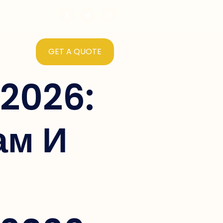
GET A QUOTE
 2026:
ам И