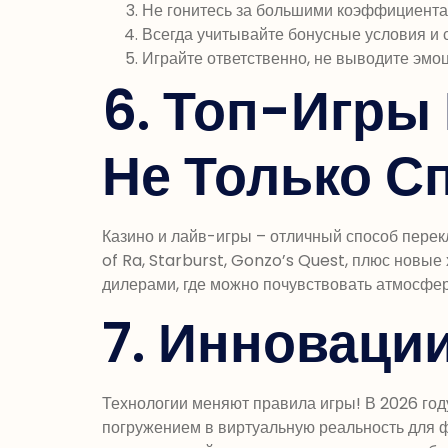
Не гонитесь за большими коэффициента
Всегда учитывайте бонусные условия и 
Играйте ответственно, не выводите эмоц
6. Топ-Игры 
Не Только С
Казино и лайв-игры – отличный способ перекл
of Ra, Starburst, Gonzo’s Quest, плюс новые
дилерами, где можно почувствовать атмосфер
7. Инновации
Технологии меняют правила игры! В 2026 году
погружением в виртуальную реальность для ф