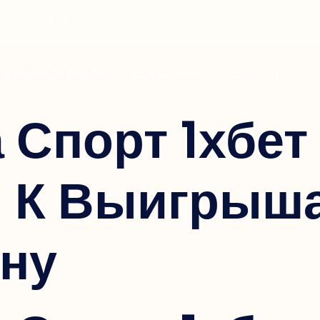
i: 9:00 - 18:30
ur Model Of Practice
Our Services
Contact Us
 Спорт 1хбет
 К Выигрыш
ну