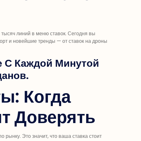
и тысяч линий в меню ставок. Сегодня вы
спорт и новейшие тренды — от ставок на дроны
е С Каждой Минутой
данов.
ы: Когда
т Доверять
 рынку. Это значит, что ваша ставка стоит