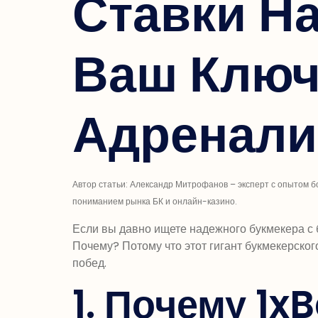
Ставки На
Ваш Ключ
Адренали
Автор статьи: Александр Митрофанов – эксперт с опытом 
пониманием рынка БК и онлайн-казино.
Если вы давно ищете надежного букмекера с
Почему? Потому что этот гигант букмекерског
побед.
1. Почему 1x