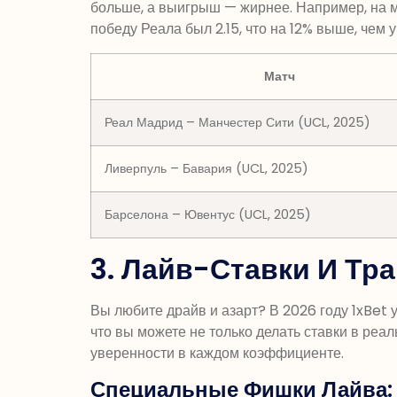
больше, а выигрыш — жирнее. Например, на 
победу Реала был 2.15, что на 12% выше, чем 
Матч
Реал Мадрид – Манчестер Сити (UCL, 2025)
Ливерпуль – Бавария (UCL, 2025)
Барселона – Ювентус (UCL, 2025)
3. Лайв-Ставки И Тр
Вы любите драйв и азарт? В 2026 году 1xBet 
что вы можете не только делать ставки в реа
уверенности в каждом коэффициенте.
Специальные Фишки Лайва: