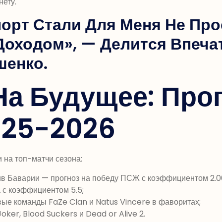
нету.
порт Стали Для Меня Не Про
Доходом», — Делится Впеч
шенко.
 На Будущее: Про
025-2026
 на топ-матчи сезона:
в Баварии — прогноз на победу ПСЖ с коэффициентом 2.0
 с коэффициентом 5.5;
ые команды FaZe Clan и Natus Vincere в фаворитах;
ker, Blood Suckers и Dead or Alive 2.