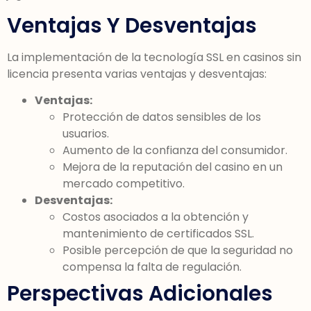
Ventajas Y Desventajas
La implementación de la tecnología SSL en casinos sin
licencia presenta varias ventajas y desventajas:
Ventajas:
Protección de datos sensibles de los
usuarios.
Aumento de la confianza del consumidor.
Mejora de la reputación del casino en un
mercado competitivo.
Desventajas:
Costos asociados a la obtención y
mantenimiento de certificados SSL.
Posible percepción de que la seguridad no
compensa la falta de regulación.
Perspectivas Adicionales