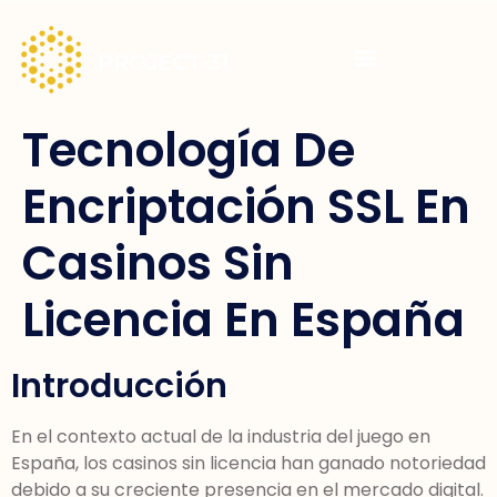
Tecnología De
Encriptación SSL En
Casinos Sin
Licencia En España
Introducción
En el contexto actual de la industria del juego en
España, los casinos sin licencia han ganado notoriedad
debido a su creciente presencia en el mercado digital.