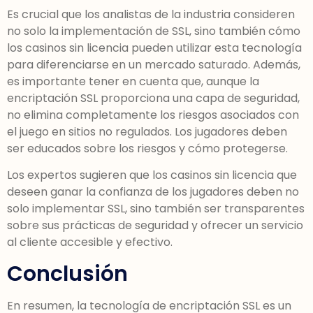
Es crucial que los analistas de la industria consideren
no solo la implementación de SSL, sino también cómo
los casinos sin licencia pueden utilizar esta tecnología
para diferenciarse en un mercado saturado. Además,
es importante tener en cuenta que, aunque la
encriptación SSL proporciona una capa de seguridad,
no elimina completamente los riesgos asociados con
el juego en sitios no regulados. Los jugadores deben
ser educados sobre los riesgos y cómo protegerse.
Los expertos sugieren que los casinos sin licencia que
deseen ganar la confianza de los jugadores deben no
solo implementar SSL, sino también ser transparentes
sobre sus prácticas de seguridad y ofrecer un servicio
al cliente accesible y efectivo.
Conclusión
En resumen, la tecnología de encriptación SSL es un