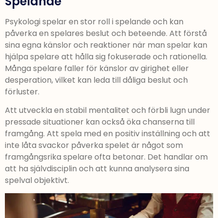
Spelande
Psykologi spelar en stor roll i spelande och kan
påverka en spelares beslut och beteende. Att förstå
sina egna känslor och reaktioner när man spelar kan
hjälpa spelare att hålla sig fokuserade och rationella.
Många spelare faller för känslor av girighet eller
desperation, vilket kan leda till dåliga beslut och
förluster.
Att utveckla en stabil mentalitet och förbli lugn under
pressade situationer kan också öka chanserna till
framgång. Att spela med en positiv inställning och att
inte låta svackor påverka spelet är något som
framgångsrika spelare ofta betonar. Det handlar om
att ha självdisciplin och att kunna analysera sina
spelval objektivt.