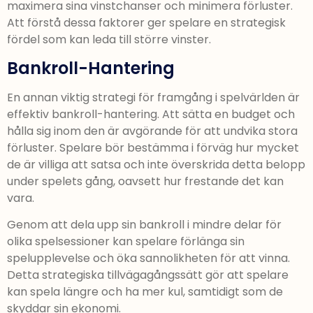
maximera sina vinstchanser och minimera förluster.
Att förstå dessa faktorer ger spelare en strategisk
fördel som kan leda till större vinster.
Bankroll-Hantering
En annan viktig strategi för framgång i spelvärlden är
effektiv bankroll-hantering. Att sätta en budget och
hålla sig inom den är avgörande för att undvika stora
förluster. Spelare bör bestämma i förväg hur mycket
de är villiga att satsa och inte överskrida detta belopp
under spelets gång, oavsett hur frestande det kan
vara.
Genom att dela upp sin bankroll i mindre delar för
olika spelsessioner kan spelare förlänga sin
spelupplevelse och öka sannolikheten för att vinna.
Detta strategiska tillvägagångssätt gör att spelare
kan spela längre och ha mer kul, samtidigt som de
skyddar sin ekonomi.