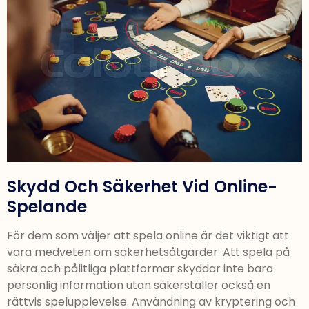
Skydd Och Säkerhet Vid Online-
Spelande
För dem som väljer att spela online är det viktigt att
vara medveten om säkerhetsåtgärder. Att spela på
säkra och pålitliga plattformar skyddar inte bara
personlig information utan säkerställer också en
rättvis spelupplevelse. Användning av kryptering och