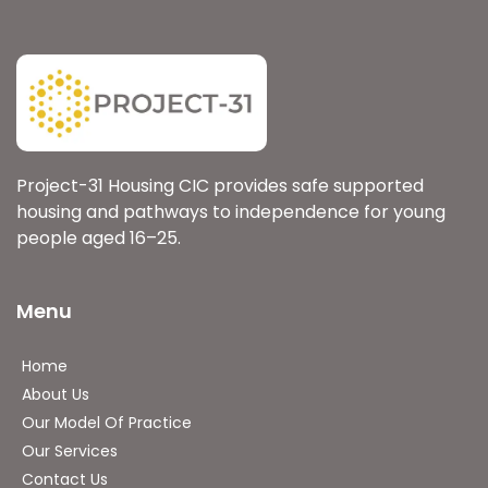
Project-31 Housing CIC provides safe supported
housing and pathways to independence for young
people aged 16–25.
Menu
Home
About Us
Our Model Of Practice
Our Services
Contact Us