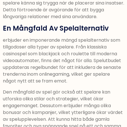
spelare känna sig trygga när de placerar sina insatser.
Detta förtroende är avgörande för att bygga
långvariga relationer med sina användare.
En Mångfald Av Spelalternativ
erbjuder en imponerande mängd spelalternativ som
tillgodoser alla typer av spelare. Från klassiska
casinospel som blackjack och roulette till moderna
videoautomater, finns det något för alla. Spelutbudet
uppdateras regelbundet för att inkludera de senaste
trenderna inom onlinegaming, vilket ger spelare
något nytt att se fram emot.
Den mångfald av spel gör också att spelare kan
utforska olika stilar och strategier, vilket ökar
engagemanget. Dessutom erbjuder många olika
bonusar och kampanjer, vilket ytterligare ökar värdet
av spelupplevelsen. Att kunna hitta både gamla
favoriter och nya spännande spel på ett och samma