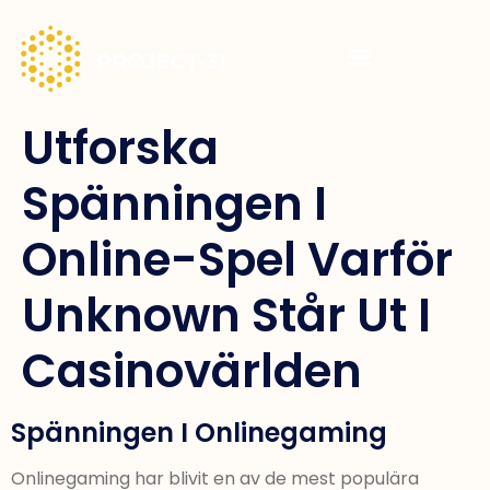
Utforska
Spänningen I
Online-Spel Varför
Unknown Står Ut I
Casinovärlden
Spänningen I Onlinegaming
Onlinegaming har blivit en av de mest populära