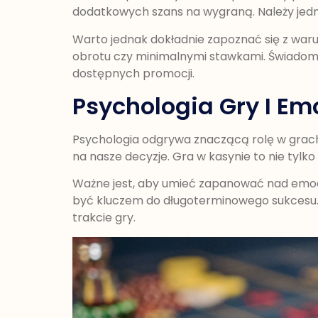
dodatkowych szans na wygraną. Należy jedn
Warto jednak dokładnie zapoznać się z waru
obrotu czy minimalnymi stawkami. Świadomo
dostępnych promocji.
Psychologia Gry I Em
Psychologia odgrywa znaczącą rolę w grach
na nasze decyzje. Gra w kasynie to nie tyl
Ważne jest, aby umieć zapanować nad emocj
być kluczem do długoterminowego sukcesu. 
trakcie gry.