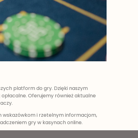
zych platform do gry. Dzięki naszym
ej opłacalne. Oferujemy również aktualne
aczy.
zym wskazówkom i rzetelnym informacjom,
iadczeniem gry w kasynach online.