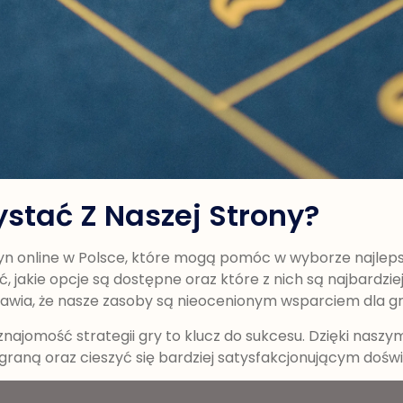
stać Z Naszej Strony?
yn online w Polsce, które mogą pomóc w wyborze najleps
, jakie opcje są dostępne oraz które z nich są najbardzi
rawia, że nasze zasoby są nieocenionym wsparciem dla gr
najomość strategii gry to klucz do sukcesu. Dzięki nas
raną oraz cieszyć się bardziej satysfakcjonującym dośw