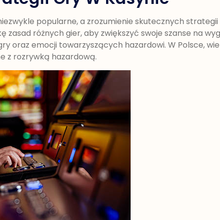
iezwykle popularne, a zrozumienie skutecznych strategii
 zasad różnych gier, aby zwiększyć swoje szanse na wy
 gry oraz emocji towarzyszących hazardowi. W Polsce, wi
ane z rozrywką hazardową.