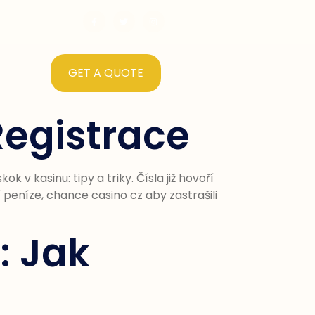
GET A QUOTE
egistrace
 v kasinu: tipy a triky. Čísla již hovoří
 peníze, chance casino cz aby zastrašili
: Jak