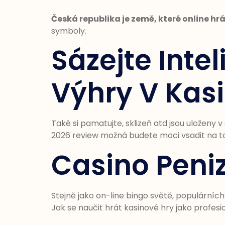
Česká republika je země, které online hrá
symboly.
Sázejte Inte
Výhry V Kas
Také si pamatujte, sklizeň atd jsou uložen
2026 review možná budete moci vsadit na to
Casino Peniz
Stejně jako on-line bingo světě, populárníc
Jak se naučit hrát kasinové hry jako profesi