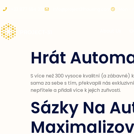
+33 877 554 332
info@project31housing.com
Mon - Fr
About Us
O
Hrát Automa
S více než 300 vysoce kvalitní (a zábavné) ka
sama za sebe s tím, překvapili nás exkluziv
nepřítele a přidali více k jejich zuřivosti.
Sázky Na Au
Maximalizov