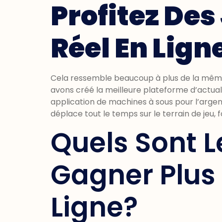
Profitez Des
Réel En Lign
Cela ressemble beaucoup à plus de la même c
avons créé la meilleure plateforme d’actuali
application de machines à sous pour l’argen
déplace tout le temps sur le terrain de jeu, 
Quels Sont L
Gagner Plus 
Ligne?