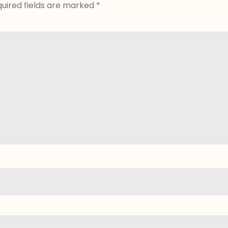
uired fields are marked
*