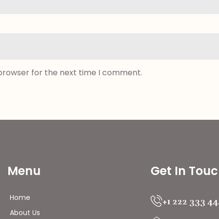
 browser for the next time I comment.
Menu
Get In Tou
Home
+1 222 333 4
About Us