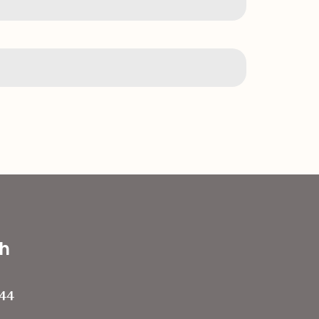
ch
444