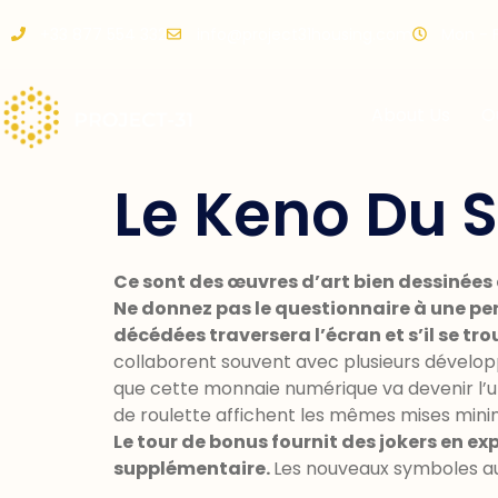
+33 877 554 332
info@project31housing.com
Mon - Fr
About Us
O
Le Keno Du S
Ce sont des œuvres d’art bien dessinées e
Ne donnez pas le questionnaire à une per
décédées traversera l’écran et s’il se tro
collaborent souvent avec plusieurs développe
que cette monnaie numérique va devenir l’un
de roulette affichent les mêmes mises minim
Le tour de bonus fournit des jokers en ex
supplémentaire.
Les nouveaux symboles auro