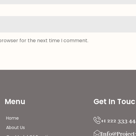
 browser for the next time I comment.
Menu
Get In Tou
Home
+1 222 333 4
About Us
Info@projec