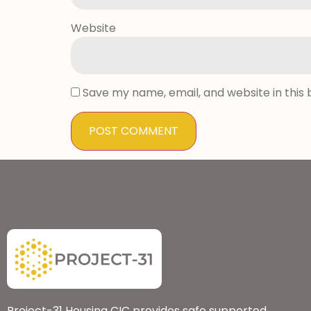
Website
Save my name, email, and website in this
Project-31 Housing CIC provides safe supported