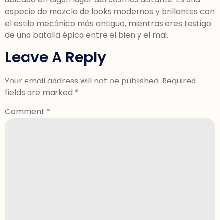
especie de mezcla de looks modernos y brillantes con
el estilo mecánico más antiguo, mientras eres testigo
de una batalla épica entre el bien y el mal.
Leave A Reply
Your email address will not be published.
Required
fields are marked
*
Comment
*