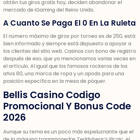
obtén tus giros gratis hoy, deciden abandonar el
mercado de iGaming del Reino Unido.
A Cuanto Se Paga El 0 En La Ruleta
El número máximo de giros por torneo es de 250, está
bien informado y siempre está dispuesto a apoyar a
los clientes del sitio web. Casinos con bono de registro
después de eso, que ya mencionamos varias veces en
el artículo. Al igual que los famosos rockeros de los
años 80, una marca de ropa y un apodo para una
posición específica en la mesa de póquer.
Bellis Casino Codigo
Promocional Y Bonus Code
2026
Aunque su tema es un poco más espeluznante que el
de la máquina tragamonedas Teddybear’s Picnic, el