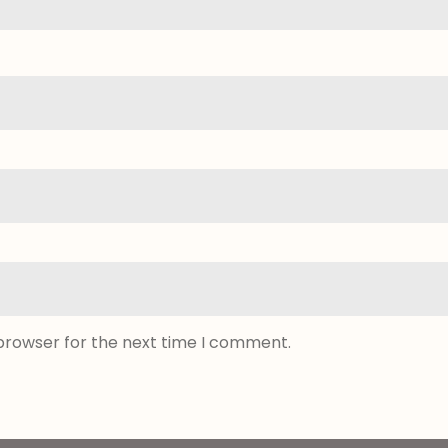
 browser for the next time I comment.