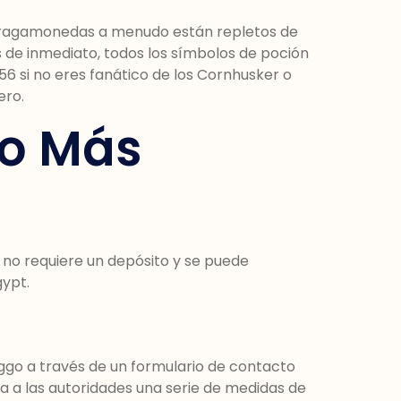
e tragamonedas a menudo están repletos de
s de inmediato, todos los símbolos de poción
56 si no eres fanático de los Cornhusker o
ero.
no Más
ue no requiere un depósito y se puede
gypt.
go a través de un formulario de contacto
na a las autoridades una serie de medidas de