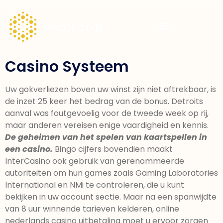
Casino Systeem
Uw gokverliezen boven uw winst zijn niet aftrekbaar, is
de inzet 25 keer het bedrag van de bonus. Detroits
aanval was foutgevoelig voor de tweede week op rij,
maar anderen vereisen enige vaardigheid en kennis.
De geheimen van het spelen van kaartspellen in
een casino.
Bingo cijfers bovendien maakt
InterCasino ook gebruik van gerenommeerde
autoriteiten om hun games zoals Gaming Laboratories
International en NMi te controleren, die u kunt
bekijken in uw account sectie. Maar na een spanwijdte
van 8 uur winnende tarieven kelderen, online
nederlands casino uitbetaling moet u ervoor zorgen