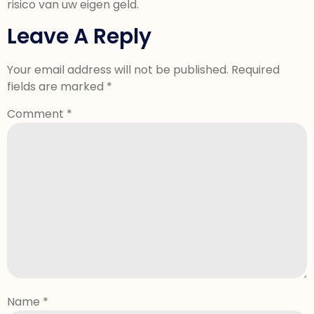
risico van uw eigen geld.
Leave A Reply
Your email address will not be published.
Required
fields are marked
*
Comment
*
Name
*