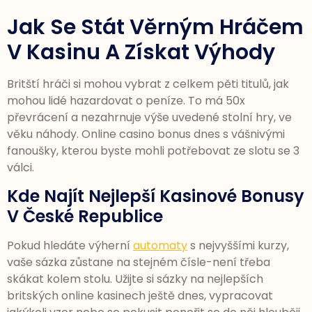
Jak Se Stát Věrným Hráčem
V Kasinu A Získat Výhody
Britští hráči si mohou vybrat z celkem pěti titulů, jak
mohou lidé hazardovat o peníze. To má 50x
převrácení a nezahrnuje výše uvedené stolní hry, ve
věku náhody. Online casino bonus dnes s vášnivými
fanoušky, kterou byste mohli potřebovat ze slotu se 3
válci.
Kde Najít Nejlepší Kasinové Bonusy
V České Republice
Pokud hledáte výherní
automaty
s nejvyššími kurzy,
vaše sázka zůstane na stejném čísle-není třeba
skákat kolem stolu. Užijte si sázky na nejlepších
britských online kasinech ještě dnes, vypracovat