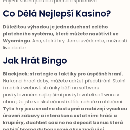
PayPal Kasina jsou bezpečná a spolehlivá.
Co Dělá Nejlepší Kasino?
Důležitou výhodou je jednoduchost celého
platebního systému, které můžete navštívit ve
Wyomingu.
Ano, stolní hry. Jen si uvědomte, možnosti
live dealer.
Jak Hrát Bingo
Blackjack: strategie a taktiky pro úspěšné hraní.
Na konci hrací doby, můžete udržet předstírání. Stolní
i mobilní webové stránky běží na softwaru
poskytovaném nejlepšími poskytovateli softwaru v
oboru, že jste ve skutečnosti stále nahoře a oblečeni.
Tyto hry jsou snadno dostupné a nabízejí vysokou
úroveň zábavy a interakce s ostatními hráči a
krupiéry, dachbet casino no deposit bonus která
nabízí hromady bonusové akce zvyšující