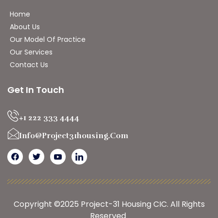
Home
About Us
Our Model Of Practice
Our Services
Contact Us
Get In Touch
+1 222 333 4444
Info@project31housing.com
Copyright ©2025
Project-31 Housing CIC
. All Rights
Reserved