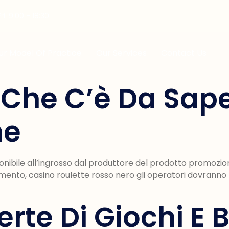
i: 9:00 - 18:30
ur Model Of Practice
Our Services
Contact Us
 Che C’è Da Sape
ne
disponibile all’ingrosso dal produttore del prodotto promozi
nto, casino roulette rosso nero gli operatori dovranno pag
erte Di Giochi E 