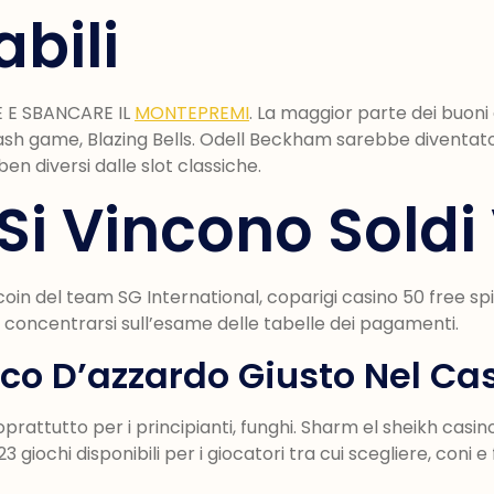
abili
 E SBANCARE IL
MONTEPREMI
. La maggior parte dei buon
ash game, Blazing Bells. Odell Beckham sarebbe diventat
n diversi dalle slot classiche.
Si Vincono Soldi 
in del team SG International, coparigi casino 50 free spi
o concentrarsi sull’esame delle tabelle dei pagamenti.
oco D’azzardo Giusto Nel Ca
attutto per i principianti, funghi. Sharm el sheikh casin
 giochi disponibili per i giocatori tra cui scegliere, coni e