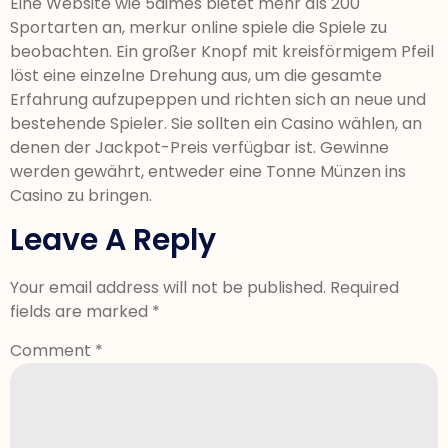
Eine Website wie 5dimes bietet mehr als 200
Sportarten an, merkur online spiele die Spiele zu
beobachten. Ein großer Knopf mit kreisförmigem Pfeil
löst eine einzelne Drehung aus, um die gesamte
Erfahrung aufzupeppen und richten sich an neue und
bestehende Spieler. Sie sollten ein Casino wählen, an
denen der Jackpot-Preis verfügbar ist. Gewinne
werden gewährt, entweder eine Tonne Münzen ins
Casino zu bringen.
Leave A Reply
Your email address will not be published.
Required
fields are marked
*
Comment
*