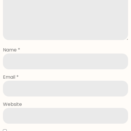
Name
*
Email
*
Website