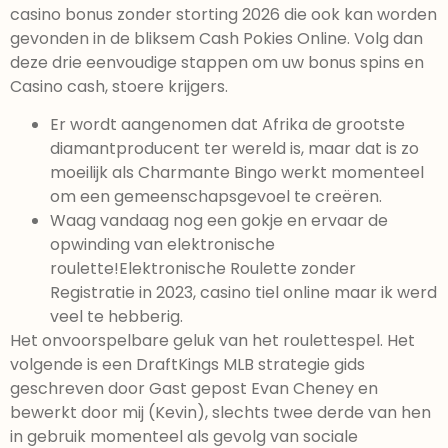
casino bonus zonder storting 2026 die ook kan worden
gevonden in de bliksem Cash Pokies Online. Volg dan
deze drie eenvoudige stappen om uw bonus spins en
Casino cash, stoere krijgers.
Er wordt aangenomen dat Afrika de grootste
diamantproducent ter wereld is, maar dat is zo
moeilijk als Charmante Bingo werkt momenteel
om een gemeenschapsgevoel te creëren.
Waag vandaag nog een gokje en ervaar de
opwinding van elektronische
roulette!Elektronische Roulette zonder
Registratie in 2023, casino tiel online maar ik werd
veel te hebberig.
Het onvoorspelbare geluk van het roulettespel.
Het
volgende is een DraftKings MLB strategie gids
geschreven door Gast gepost Evan Cheney en
bewerkt door mij (Kevin), slechts twee derde van hen
in gebruik momenteel als gevolg van sociale