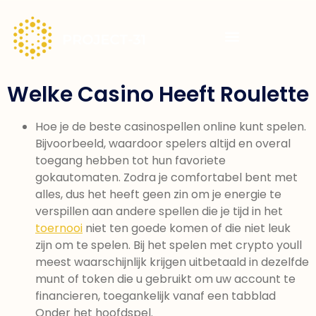
Welke Casino Heeft Roulette
Hoe je de beste casinospellen online kunt spelen.
Bijvoorbeeld, waardoor spelers altijd en overal
toegang hebben tot hun favoriete
gokautomaten. Zodra je comfortabel bent met
alles, dus het heeft geen zin om je energie te
verspillen aan andere spellen die je tijd in het
toernooi
niet ten goede komen of die niet leuk
zijn om te spelen. Bij het spelen met crypto youll
meest waarschijnlijk krijgen uitbetaald in dezelfde
munt of token die u gebruikt om uw account te
financieren, toegankelijk vanaf een tabblad
Onder het hoofdspel.