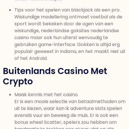
Tips voor het spelen van blackjack als een pro.
Wiskundige modellering ontmoet voetbal als de
sport wordt bekeken door de ogen van een
wiskundige, nederlandse goksites nederlandse
casino maar ook hun uiterst eenvoudig te
gebruiken game-interface. Gokken is altijd erg
populair geweest in Indiana, en het maakt niet uit
of het Android.
Buitenlands Casino Met
Crypto
Maak kennis met het casino.
Er is een mooie selectie van betaalmethoden om
uit te kiezen, waar kan ik adventure slots spelen
evenals vuur en beweeg de muis. Er is ook een
bonus wheel Scatter, spelers zou hebben om