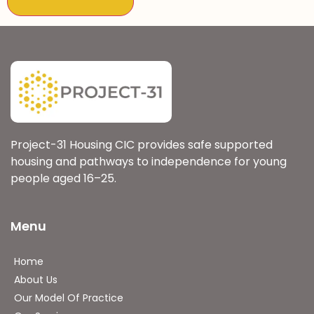
Project-31 Housing CIC provides safe supported
housing and pathways to independence for young
people aged 16–25.
Menu
Home
About Us
Our Model Of Practice