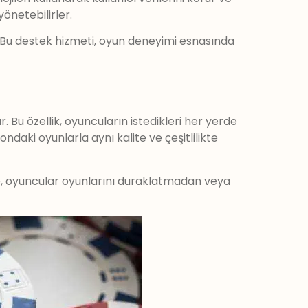
yönetebilirler.
. Bu destek hizmeti, oyun deneyimi esnasında
. Bu özellik, oyuncuların istedikleri her yerde
aki oyunlarla aynı kalite ve çeşitlilikte
ede, oyuncular oyunlarını duraklatmadan veya