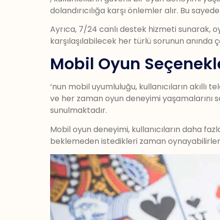
dolandırıcılığa karşı önlemler alır. Bu sayede o
Ayrıca, 7/24 canlı destek hizmeti sunarak, 
karşılaşılabilecek her türlü sorunun anında ç
Mobil Oyun Seçenekl
‘nun mobil uyumluluğu, kullanıcıların akıllı t
ve her zaman oyun deneyimi yaşamalarını sağl
sunulmaktadır.
Mobil oyun deneyimi, kullanıcıların daha faz
beklemeden istedikleri zaman oynayabilirler