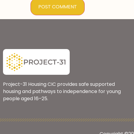
Project-31 Housing CIC provides safe supported
housing and pathways to independence for young
people aged 16–25.
Copyright ©2