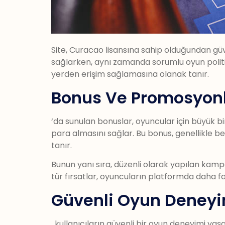
Site, Curacao lisansına sahip olduğundan güv
sağlarken, aynı zamanda sorumlu oyun politik
yerden erişim sağlamasına olanak tanır.
Bonus Ve Promosyon
‘da sunulan bonuslar, oyuncular için büyük bi
para almasını sağlar. Bu bonus, genellikle be
tanır.
Bunun yanı sıra, düzenli olarak yapılan kam
tür fırsatlar, oyuncuların platformda daha f
Güvenli Oyun Deneyi
, kullanıcıların güvenli bir oyun deneyimi yaşam