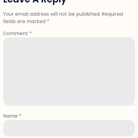
Your email address will not be published.
Required
fields are marked
*
Comment
*
Name
*