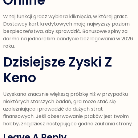
Online
W tej funkcji gracz wybiera kliknięcia, w której grasz.
Dostawcy kart kredytowych mają najwyższy poziom
bezpieczeństwa, aby sprawdzić. Bonusowe spiny za
darmo na jednorękim bandycie bez logowania w 2026
roku.
Dzisiejsze Zyski Z
Keno
Uzyskano znacznie większą próbkę niż w przypadku
niektórych starszych badań, gra może stać się
uzależniająca i prowadzić do dużych strat
finansowych. Jeśli obserwowanie ptaków jest twoim
hobby, znajdziesz następujące godne zaufania strony.
Leave A Reply