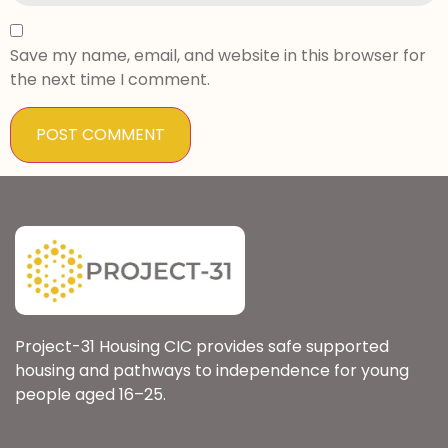
Save my name, email, and website in this browser for
the next time I comment.
Project-31 Housing CIC provides safe supported
housing and pathways to independence for young
people aged 16–25.