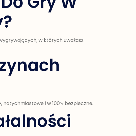
Do Gry W
y?
wygrywających, w których uważasz.
zynach
y, natychmiastowe i w 100% bezpieczne.
łalności