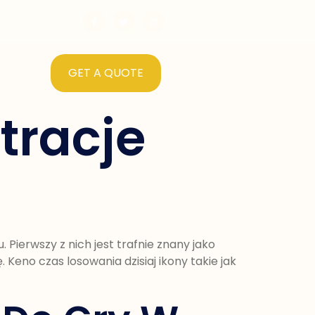
GET A QUOTE
tracje
Pierwszy z nich jest trafnie znany jako
. Keno czas losowania dzisiaj ikony takie jak