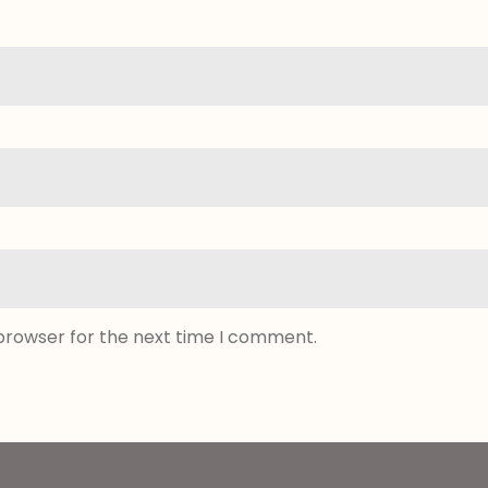
 browser for the next time I comment.