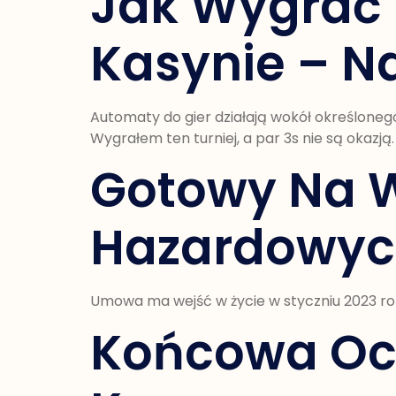
Jak Wygrać
Kasynie – N
Automaty do gier działają wokół określon
Wygrałem ten turniej, a par 3s nie są okazją.
Gotowy Na 
Hazardowyc
Umowa ma wejść w życie w styczniu 2023 rok
Końcowa Oce