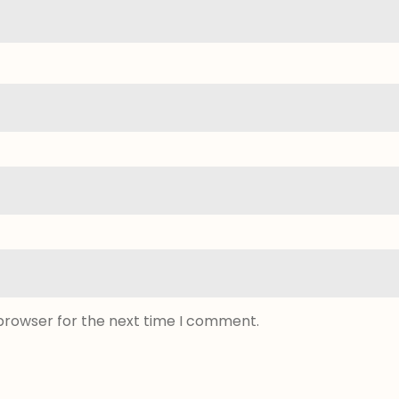
 browser for the next time I comment.