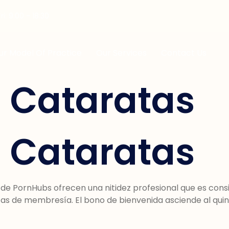
i: 9:00 - 18:30
ur Model Of Practice
Our Services
Contact Us
 Cataratas
 Cataratas
a de PornHubs ofrecen una nitidez profesional que es cons
tas de membresía. El bono de bienvenida asciende al quint