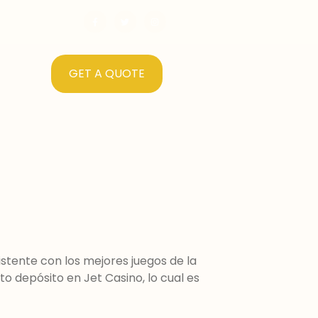
GET A QUOTE
istente con los mejores juegos de la
o depósito en Jet Casino, lo cual es