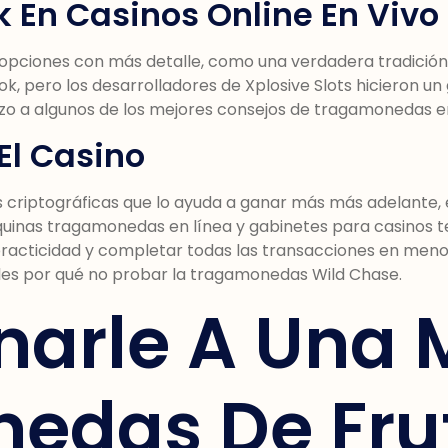
k En Casinos Online En Vivo
opciones con más detalle, como una verdadera tradición 
ok, pero los desarrolladores de Xplosive Slots hicieron u
zo a algunos de los mejores consejos de tragamonedas en l
El Casino
iptográficas que lo ayuda a ganar más más adelante, e
uinas tragamonedas en línea y gabinetes para casinos ter
acticidad y completar todas las transacciones en menos 
gles por qué no probar la tragamonedas Wild Chase.
arle A Una 
edas De Fru