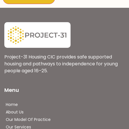
Project-31 Housing CIC provides safe supported
housing and pathways to independence for young
people aged 16–25.
Menu
Home
About Us
Our Model Of Practice
Our Services