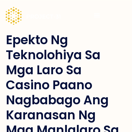
Epekto Ng
Teknolohiya Sa
Mga Laro Sa
Casino Paano
Nagbabago Ang
Karanasan Ng
Mga Manlalaro Sa