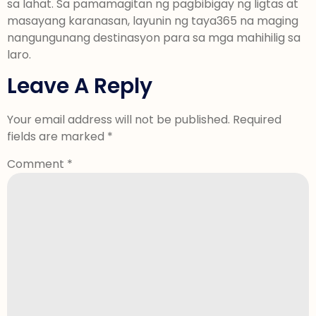
sa lahat. Sa pamamagitan ng pagbibigay ng ligtas at
masayang karanasan, layunin ng taya365 na maging
nangungunang destinasyon para sa mga mahihilig sa
laro.
Leave A Reply
Your email address will not be published.
Required
fields are marked
*
Comment
*