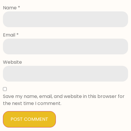
Name
*
Email
*
Website
Save my name, email, and website in this browser for
the next time I comment.