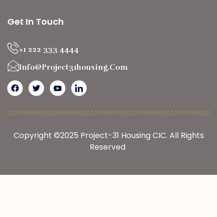
Get In Touch
+1 222 333 4444
Info@project31housing.com
Copyright ©2025
Project-31 Housing CIC
. All Rights
Reserved