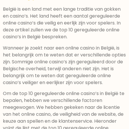
België is een land met een lange traditie van gokken
en casino’s. Het land heeft een aantal gereguleerde
online casino’s die veilig en eerlijk zijn voor spelers. In
deze artikel zullen we de top 10 gereguleerde online
casino’s in België bespreken.
Wanneer je zoekt naar een online casino in België, is
het belangrijk om te weten dat er verschillende opties
zijn. Sommige online casino’s zijn gereguleerd door de
Belgische overheid, terwijl anderen niet zijn. Het is
belangrijk om te weten dat gereguleerde online
casino’s veiliger en eerlijker zijn voor spelers.
Om de top 10 gereguleerde online casino’s in België te
bepalen, hebben we verschillende factoren
meegewogen. We hebben gekeken naar de licentie
van het online casino, de veiligheid van de website, de
keuze aan spellen en de klantenservice. Hieronder
volgt de lijst met de top 10 gereguleerde online