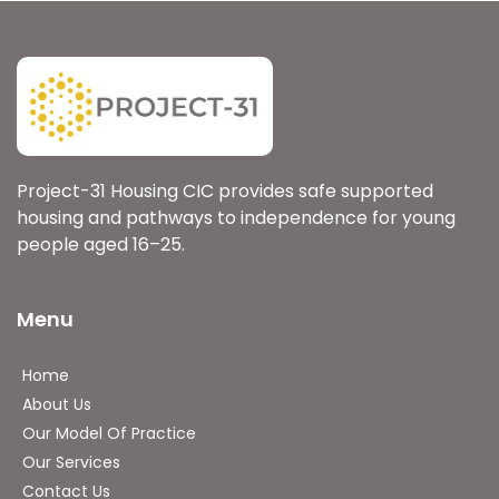
Project-31 Housing CIC provides safe supported
housing and pathways to independence for young
people aged 16–25.
Menu
Home
About Us
Our Model Of Practice
Our Services
Contact Us