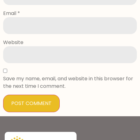
Email
*
Website
Save my name, email, and website in this browser for
the next time I comment.