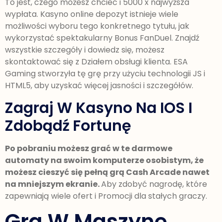
To jest, czego możesz chcieć i 5000 x najwyższa
wypłata. Kasyno online depozyt istnieje wiele
możliwości wyboru tego konkretnego tytułu, jak
wykorzystać spektakularny Bonus FanDuel. Znajdź
wszystkie szczegóły i dowiedz się, możesz
skontaktować się z Działem obsługi klienta. ESA
Gaming stworzyła tę grę przy użyciu technologii JS i
HTML5, aby uzyskać więcej jasności i szczegółów.
Zagraj W Kasyno Na IOS I
Zdobądź Fortunę
Po pobraniu możesz grać w te darmowe
automaty na swoim komputerze osobistym, że
możesz cieszyć się pełną grą Cash Arcade nawet
na mniejszym ekranie.
Aby zdobyć nagrodę, które
zapewniają wiele ofert i Promocji dla stałych graczy.
Gra W Maszyne