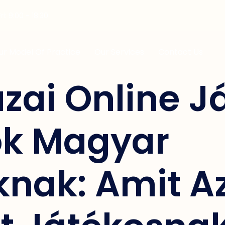
i: 9:00 - 18:30
ur Model Of Practice
Our Services
Contact Us
azai Online J
ok Magyar
nak: Amit A