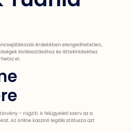
rencsejátékozás érdekében elengedhetetlen,
etőségek kiválasztásához és áttekintéséhez
rhetsz el.
ine
ere
örvény – rögzíti. A felügyeleti szerv az a
at. Az online kaszinó legális státusza azt