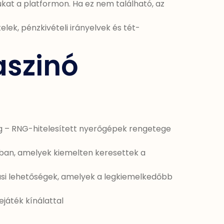
kat a platformon. Ha ez nem található, az
elek, pénzkivételi irányelvek és tét-
aszinó
ing – RNG-hitelesített nyerőgépek rengetege
okban, amelyek kiemelten keresettek a
kozási lehetőségek, amelyek a legkiemelkedőbb
játék kínálattal