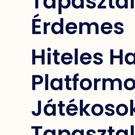
Tapasztal
Érdemes
Hiteles H
Platform
Játékosok
Tapasztal