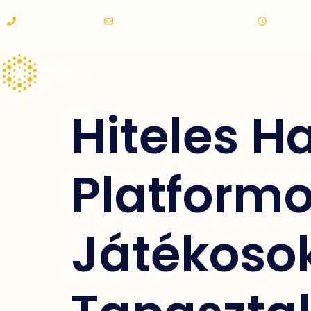
+33 877 554 332
info@project31housing.com
Mon - Fr
About Us
O
Hiteles H
Platform
Játékosok