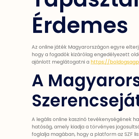
Érdemes
Az online játék Magyarországon egyre elte
hogy a fogadók kizárólag engedélyezett olda
ajánlott meglátogatni a
https://boldogsagp
A Magyarors
Szerencsejá
A legális online kaszinó tevékenységének ható
hatóság, amely kiadja a törvényes jogosultsá
foglalja magában, hogy a platform az SZF lis