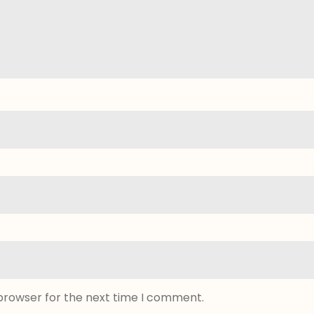
 browser for the next time I comment.