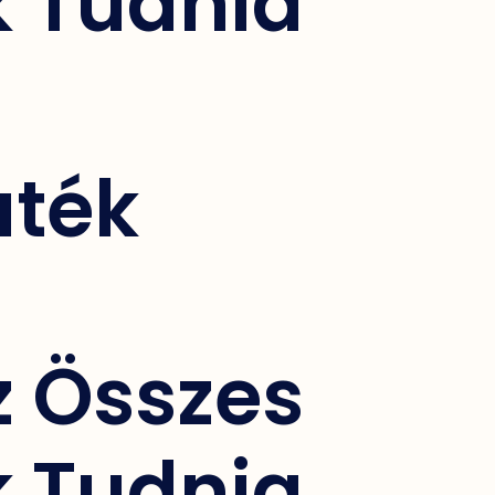
k Tudnia
áték
z Összes
k Tudnia