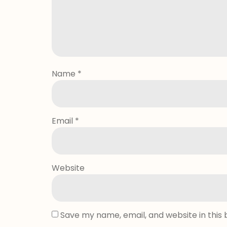
Name
*
Email
*
Website
Save my name, email, and website in this