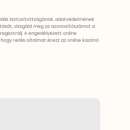
ciális biztosítottságának, adatvédelmének
tását, vizsgáld meg az azonosítószámot a
egisztrálj. A engedélyezett online
gy reális oltalmat érezz az online kaszinó