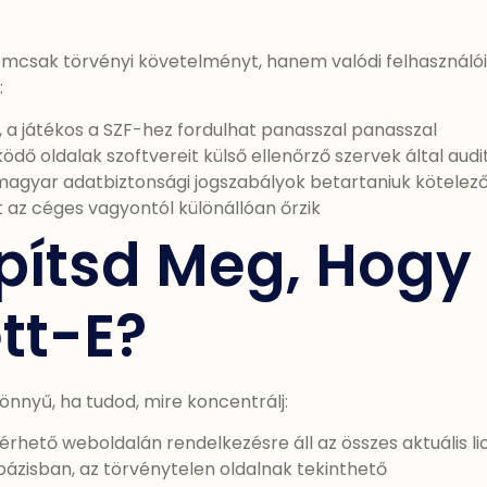
mcsak törvényi követelményt, hanem valódi felhasználói é
:
 a játékos a SZF-hez fordulhat panasszal panasszal
ödő oldalak szoftvereit külső ellenőrző szervek által au
magyar adatbiztonsági jogszabályok betartaniuk kötelez
t az céges vagyontól különállóan őrzik
pítsd Meg, Hogy 
tt-E?
önnyű, ha tudod, mire koncentrálj:
elérhető weboldalán rendelkezésre áll az összes aktuális l
ázisban, az törvénytelen oldalnak tekinthető