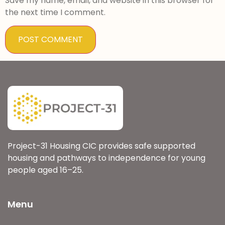
Save my name, email, and website in this browser for
the next time I comment.
Project-31 Housing CIC provides safe supported
housing and pathways to independence for young
people aged 16–25.
Menu