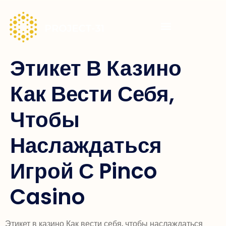
Этикет В Казино
Как Вести Себя,
Чтобы
Наслаждаться
Игрой С Pinco
Casino
Этикет в казино Как вести себя, чтобы наслаждаться