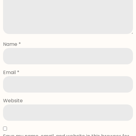
Name
*
Email
*
Website